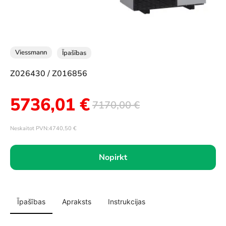
Viessmann
Īpašības
Z026430 / Z016856
5736,01
€
7170,00
€
Neskaitot PVN:
4740,50
€
Nopirkt
Īpašības
Apraksts
Instrukcijas