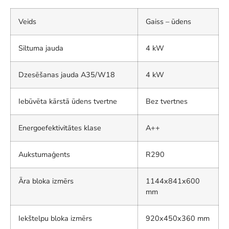
Veids
Gaiss – ūdens
Siltuma jauda
4 kW
Dzesēšanas jauda A35/W18
4 kW
Iebūvēta kārstā ūdens tvertne
Bez tvertnes
Energoefektivitātes klase
A++
Aukstumaģents
R290
Āra bloka izmērs
1144x841x600
mm
Iekštelpu bloka izmērs
920x450x360 mm