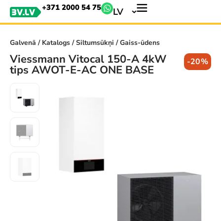
+371 2000 54 75
LV
Galvenā
/
Katalogs
/
Siltumsūkņi
/ Gaiss-ūdens
Viessmann Vitocal 150-A 4kW
-20%
tips AWOT-E-AC ONE BASE