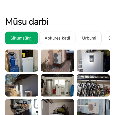
Mūsu darbi
Siltumsūkņi
Apkures katli
Urbumi
San