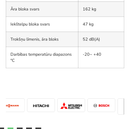
Āra bloka svars
162 kg
Iekštelpu bloka svars
47 kg
Trokšņu līmenis, āra bloks
52 dB(A)
Darbības temperatūru diapazons
-20~ +40
°C