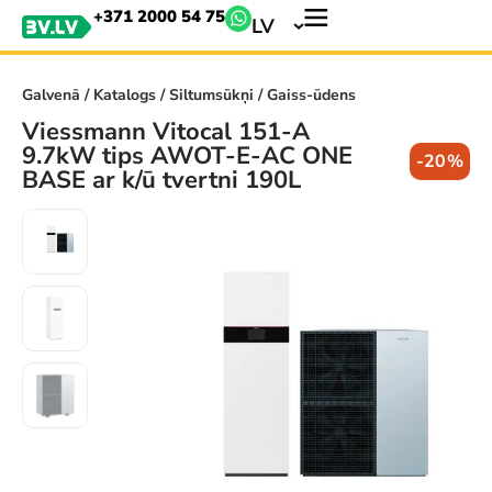
+371 2000 54 75
LV
Galvenā
/
Katalogs
/
Siltumsūkņi
/ Gaiss-ūdens
Viessmann Vitocal 151-A
9.7kW tips AWOT-E-AC ONE
-20%
BASE ar k/ū tvertni 190L