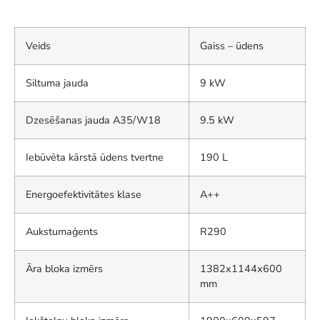
Veids
Gaiss – ūdens
Siltuma jauda
9 kW
Dzesēšanas jauda A35/W18
9.5 kW
Iebūvēta kārstā ūdens tvertne
190 L
Energoefektivitātes klase
A++
Aukstumaģents
R290
Āra bloka izmērs
1382x1144x600
mm