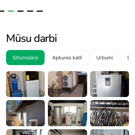
Mūsu darbi
Siltumsūkņi
Apkures katli
Urbumi
San