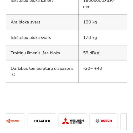
Iekštelpu bloka izmērs
1900x600x597
mm
Āra bloka svars
190 kg
Iekštelpu bloka svars
170 kg
Trokšņu līmenis, āra bloks
59 dB(A)
Darbības temperatūru diapazons
-20~ +40
°C