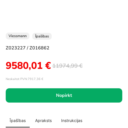
Viessmann
Īpašības
Z023227 / Z016862
9580,01
€
11974,99
€
Neskaitot PVN:
7917,36
€
Nopirkt
Īpašības
Apraksts
Instrukcijas