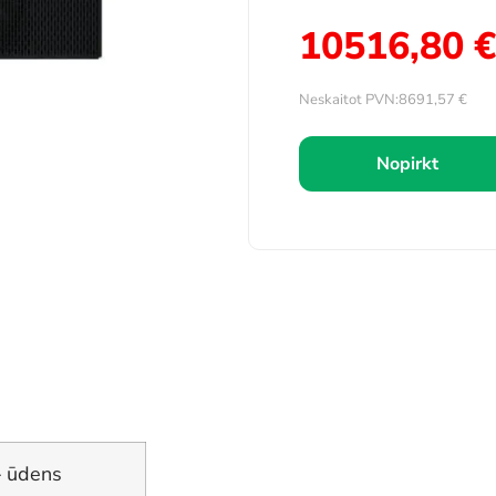
10516,80
€
Neskaitot PVN:
8691,57
€
Nopirkt
– ūdens