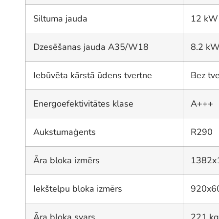
Siltuma jauda
12 kW
Dzesēšanas jauda A35/W18
8.2 k
Iebūvēta kārstā ūdens tvertne
Bez tv
Energoefektivitātes klase
A+++
Aukstumaģents
R290
Āra bloka izmērs
1382x
Iekštelpu bloka izmērs
920x6
Āra bloka svars
221 kg