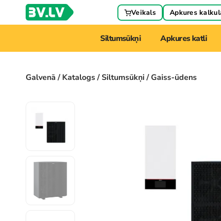
Veikals
Apkures kalkul
Siltumsūkņi
Apkures katli
Galvenā
/
Katalogs
/
Siltumsūkņi
/ Gaiss-ūdens