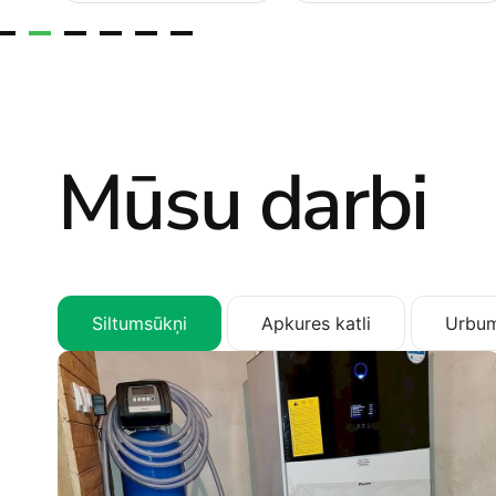
Mūsu darbi
Siltumsūkņi
Apkures katli
Urbum