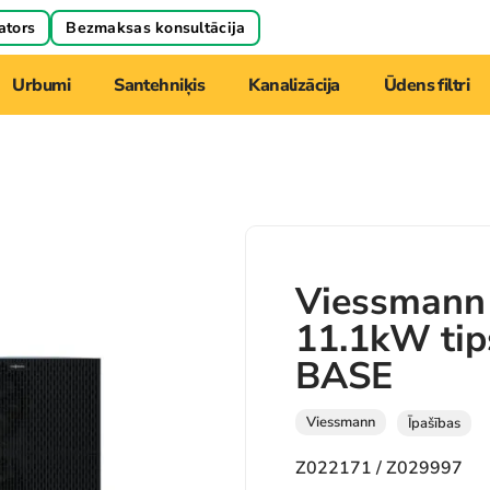
ators
Bezmaksas konsultācija
Urbumi
Santehniķis
Kanalizācija
Ūdens filtri
Viessmann 
11.1kW ti
BASE
Viessmann
Īpašības
Z022171 / Z029997