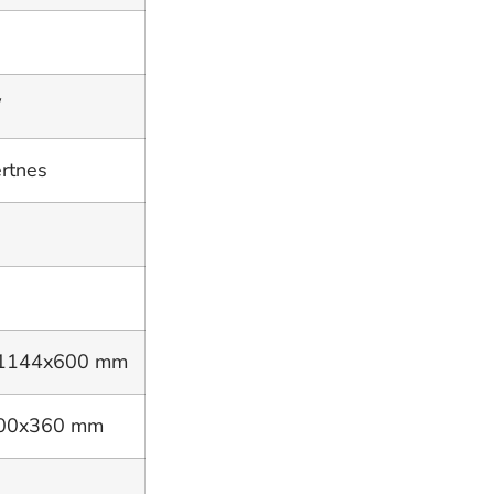
W
ertnes
1144x600 mm
00x360 mm