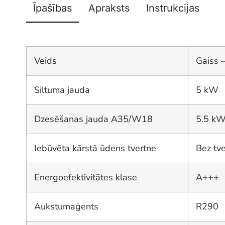
Īpašības
Apraksts
Instrukcijas
Veids
Gaiss 
Siltuma jauda
5 kW
Dzesēšanas jauda A35/W18
5.5 k
Iebūvēta kārstā ūdens tvertne
Bez tv
Energoefektivitātes klase
A+++
Aukstumaģents
R290