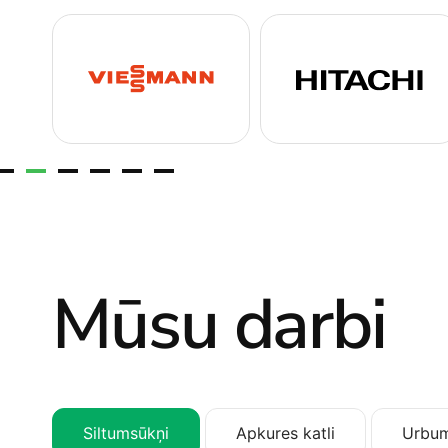
Mūsu darbi
Siltumsūkņi
Apkures katli
Urbum