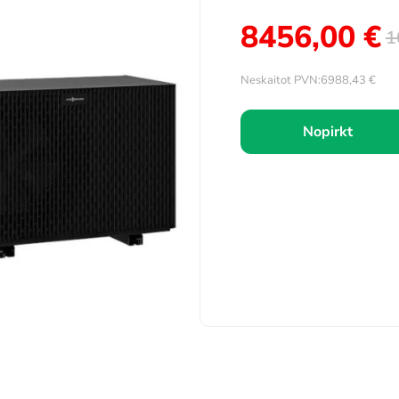
8456,00
€
1
Neskaitot PVN:
6988,43
€
Nopirkt