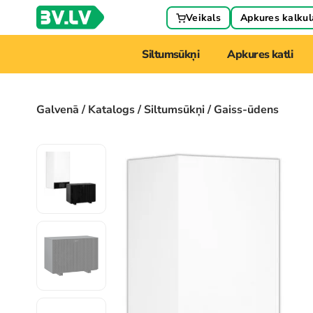
Veikals
Apkures kalkul
Siltumsūkņi
Apkures katli
Galvenā
/
Katalogs
/
Siltumsūkņi
/ Gaiss-ūdens