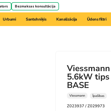
ators
Bezmaksas konsultācija
Urbumi
Santehniķis
Kanalizācija
Ūdens filtri
Viessmann
5.6kW ti
BASE
Viessmann
Īpašības
Z023937 / Z029973