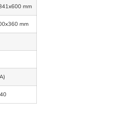
841x600 mm
00x360 mm
A)
+40