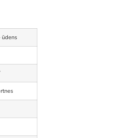
– ūdens
W
ertnes