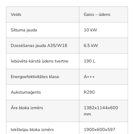
Veids
Gaiss – ūdens
Siltuma jauda
10 kW
Dzesēšanas jauda A35/W18
6.5 kW
Iebūvēta kārstā ūdens tvertne
190 L
Energoefektivitātes klase
A+++
Aukstumaģents
R290
Āra bloka izmērs
1382x1144x600
mm
Iekštelpu bloka izmērs
1900x600x597