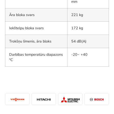
mm
Āra bloka svars
221 kg
Iekštelpu bloka svars
172 kg
Trokšņu līmenis, āra bloks
54 dB(A)
Darbības temperatūru diapazons
-20~ +40
°C