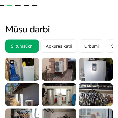
Mūsu darbi
Siltumsūkņi
Apkures katli
Urbumi
San