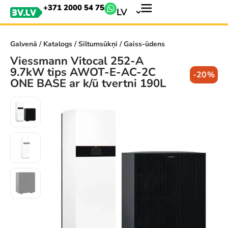
+371 2000 54 75
LV
Galvenā
/
Katalogs
/
Siltumsūkņi
/ Gaiss-ūdens
Viessmann Vitocal 252-A
9.7kW tips AWOT-E-AC-2C
-20%
ONE BASE ar k/ū tvertni 190L