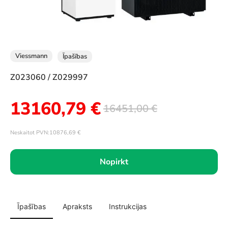
Viessmann
Īpašības
Z023060 / Z029997
13160,79
€
16451,00
€
Neskaitot PVN:
10876,69
€
Nopirkt
Īpašības
Apraksts
Instrukcijas