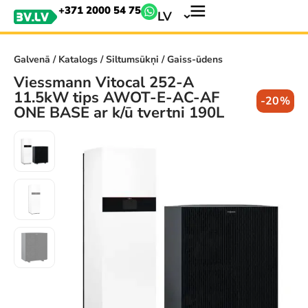
+371 2000 54 75
LV
Galvenā
/
Katalogs
/
Siltumsūkņi
/ Gaiss-ūdens
Viessmann Vitocal 252-A
11.5kW tips AWOT-E-AC-AF
-20%
ONE BASE ar k/ū tvertni 190L