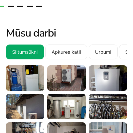
Mūsu darbi
Siltumsūkņi
Apkures katli
Urbumi
San