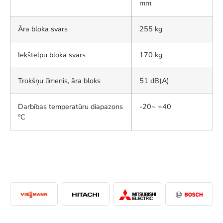
mm
Āra bloka svars
255 kg
Iekštelpu bloka svars
170 kg
Trokšņu līmenis, āra bloks
51 dB(A)
Darbības temperatūru diapazons
-20~ +40
°C