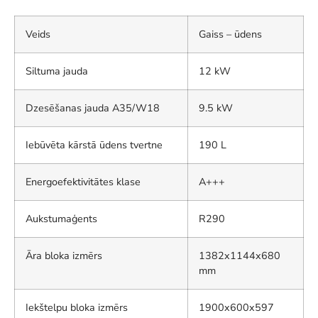
Veids
Gaiss – ūdens
Siltuma jauda
12 kW
Dzesēšanas jauda A35/W18
9.5 kW
Iebūvēta kārstā ūdens tvertne
190 L
Energoefektivitātes klase
A+++
Aukstumaģents
R290
Āra bloka izmērs
1382x1144x680
mm
Iekštelpu bloka izmērs
1900x600x597