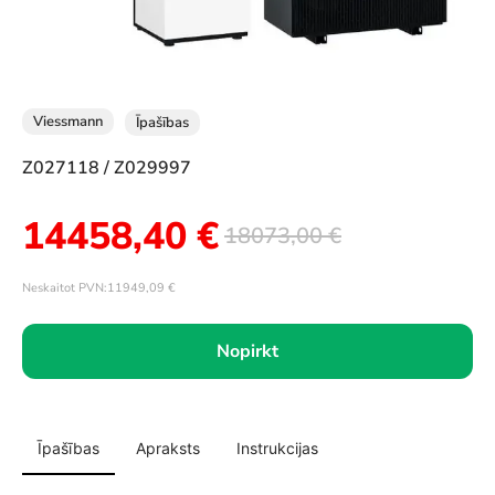
Viessmann
Īpašības
Z027118 / Z029997
14458,40
€
18073,00
€
Neskaitot PVN:
11949,09
€
Nopirkt
Īpašības
Apraksts
Instrukcijas