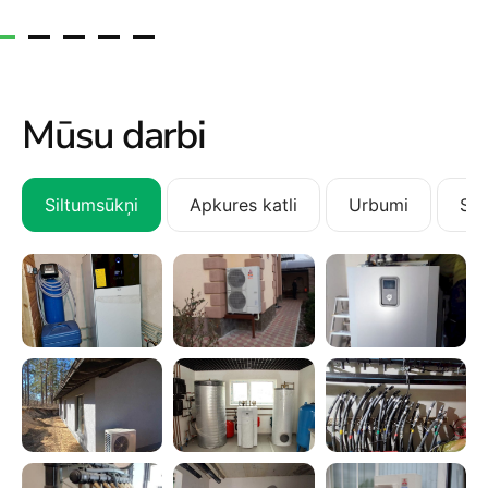
Mūsu darbi
Siltumsūkņi
Apkures katli
Urbumi
San