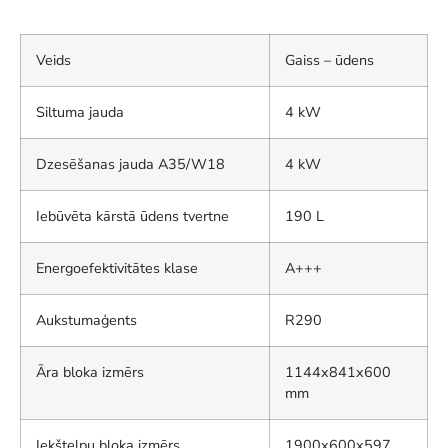
Veids
Gaiss – ūdens
Siltuma jauda
4 kW
Dzesēšanas jauda A35/W18
4 kW
Iebūvēta kārstā ūdens tvertne
190 L
Energoefektivitātes klase
A+++
Aukstumaģents
R290
Āra bloka izmērs
1144x841x600
mm
Iekštelpu bloka izmērs
1900x600x597