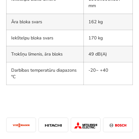
mm
Āra bloka svars
162 kg
Iekštelpu bloka svars
170 kg
Trokšņu līmenis, āra bloks
49 dB(A)
Darbības temperatūru diapazons
-20~ +40
°C