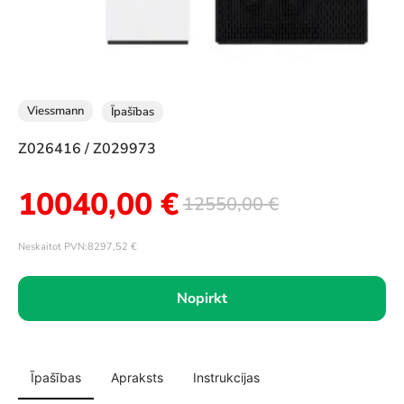
Viessmann
Īpašības
Z026416 / Z029973
10040,00
€
12550,00
€
Neskaitot PVN:
8297,52
€
Nopirkt
Īpašības
Apraksts
Instrukcijas