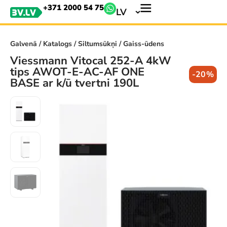
+371 2000 54 75
LV
Galvenā
/
Katalogs
/
Siltumsūkņi
/ Gaiss-ūdens
Viessmann Vitocal 252-A 4kW
tips AWOT-E-AC-AF ONE
-20%
BASE ar k/ū tvertni 190L