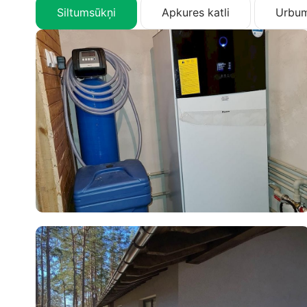
Siltumsūkņi
Apkures katli
Urbum