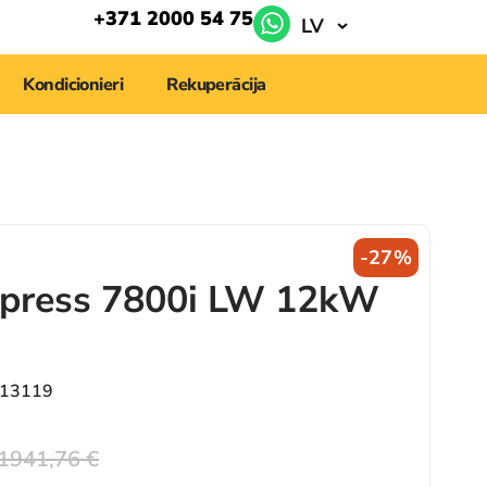
+371 2000 54 75
LV
Kondicionieri
Rekuperācija
-27%
press 7800i LW 12kW
213119
1941,76
€