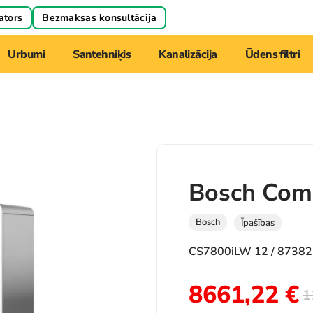
ators
Bezmaksas konsultācija
Urbumi
Santehniķis
Kanalizācija
Ūdens filtri
Bosch Com
Bosch
Īpašības
CS7800iLW 12 / 8738
8661,22
€
1