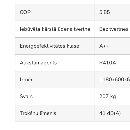
COP
5.85
Iebūvēta kārstā ūdens tvertne
Bez tvertnes
Energoefektivitātes klase
A++
Aukstumaģents
R410A
Izmēri
1180x600x
Svars
207 kg
Trokšņu līmenis
41 dB(A)