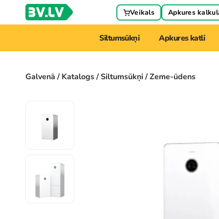
Veikals
Apkures kalkul
Siltumsūkņi
Apkures katli
Galvenā
/
Katalogs
/
Siltumsūkņi
/ Zeme-ūdens