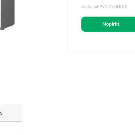
Neskaitot PVN:
7158,03
€
Nopirkt
s