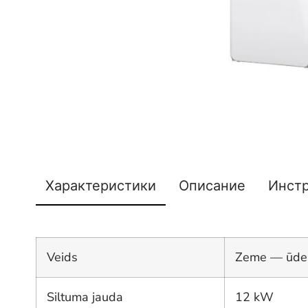
Характеристики
Описание
Инст
Veids
Zeme — ūde
Siltuma jauda
12 kW