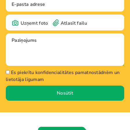
Uzņemt foto
Atlasīt failu
Es piekrītu konfidencialitātes pamatnostādnēm un
lietotāja līgumam
Nosūtīt