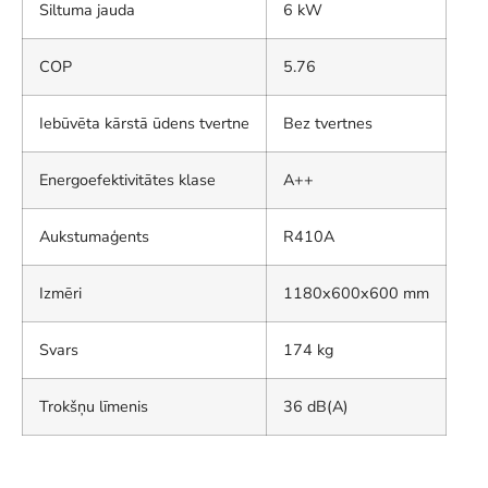
Siltuma jauda
6 kW
COP
5.76
Iebūvēta kārstā ūdens tvertne
Bez tvertnes
Energoefektivitātes klase
A++
Aukstumaģents
R410A
Izmēri
1180x600x600 mm
Svars
174 kg
Trokšņu līmenis
36 dB(A)