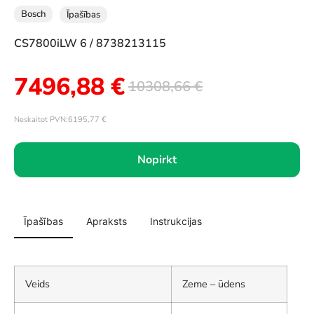
Bosch
Īpašības
CS7800iLW 6 / 8738213115
7496,88
€
10308,66
€
Neskaitot PVN:
6195,77
€
Nopirkt
Īpašības
Apraksts
Instrukcijas
Veids
Zeme – ūdens