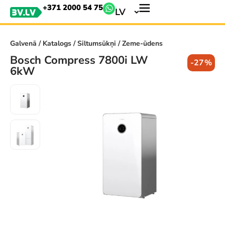
+371 2000 54 75
LV
Galvenā
/
Katalogs
/
Siltumsūkņi
/ Zeme-ūdens
Bosch Compress 7800i LW
-27%
6kW