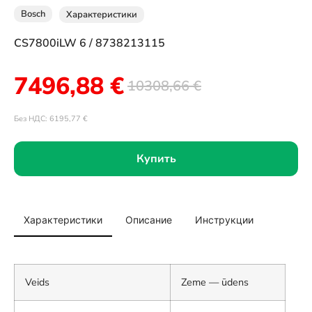
Bosch
Характеристики
CS7800iLW 6 / 8738213115
7496,88
€
10308,66
€
Без НДС:
6195,77
€
Купить
Характеристики
Описание
Инструкции
Veids
Zeme — ūdens