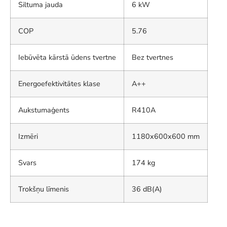
Siltuma jauda
6 kW
COP
5.76
Iebūvēta kārstā ūdens tvertne
Bez tvertnes
Energoefektivitātes klase
A++
Aukstumaģents
R410A
Izmēri
1180x600x600 mm
Svars
174 kg
Trokšņu līmenis
36 dB(A)