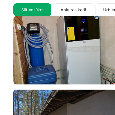
Siltumsūkņi
Apkures katli
Urbum