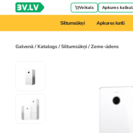
Veikals
Apkures kalkul
Siltumsūkņi
Apkures katli
Galvenā
/
Katalogs
/
Siltumsūkņi
/ Zeme-ūdens