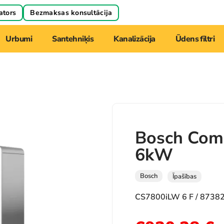
ators
Bezmaksas konsultācija
Urbumi
Santehniķis
Kanalizācija
Ūdens filtri
Bosch Com
6kW
Bosch
Īpašības
CS7800iLW 6 F / 8738