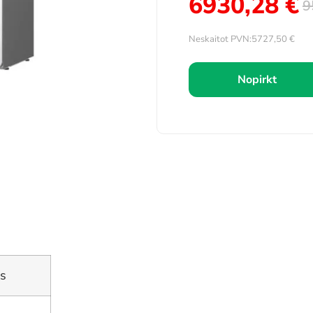
6930,28
€
9
Neskaitot PVN:
5727,50
€
Nopirkt
s