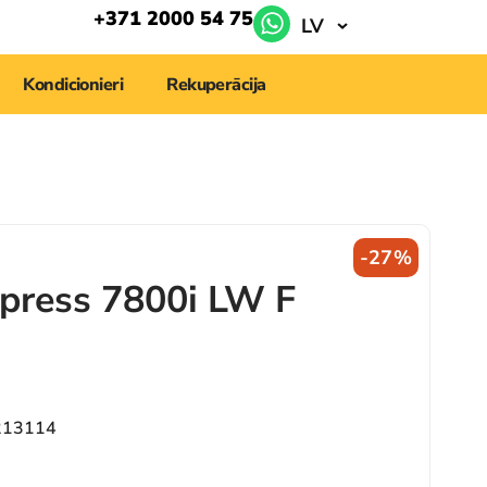
+371 2000 54 75
LV
Kondicionieri
Rekuperācija
-27%
press 7800i LW F
213114