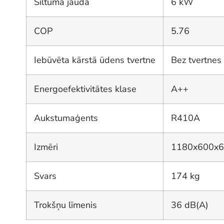
Siltuma jauda
6 kW
COP
5.76
Iebūvēta kārstā ūdens tvertne
Bez tvertnes
Energoefektivitātes klase
A++
Aukstumaģents
R410A
Izmēri
1180x600x
Svars
174 kg
Trokšņu līmenis
36 dB(A)