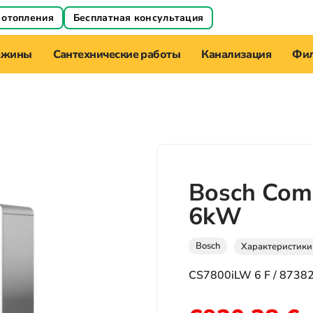
 отопления
Бесплатная консультация
ажины
Сантехнические работы
Канализация
Фил
Bosch Com
6kW
Bosch
Характеристики
CS7800iLW 6 F / 8738