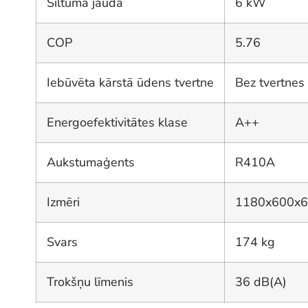
Siltuma jauda
6 kW
COP
5.76
Iebūvēta kārstā ūdens tvertne
Bez tvertnes
Energoefektivitātes klase
A++
Aukstumaģents
R410A
Izmēri
1180x600x
Svars
174 kg
Trokšņu līmenis
36 dB(A)