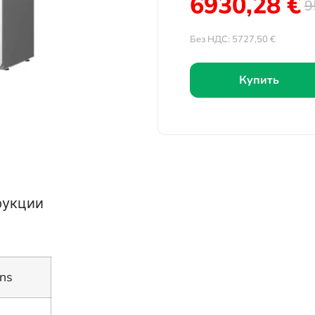
6930,28
€
9
Без НДС:
5727,50
€
Купить
рукции
ns