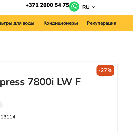
+371 2000 54 75
RU
ьтры для воды
Кондиционеры
Рекуперация
-27%
press 7800i LW F
213114