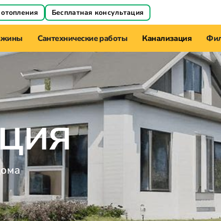
 отопления
Бесплатная консультация
ажины
Сантехнические работы
Канализация
Фил
ция
дома