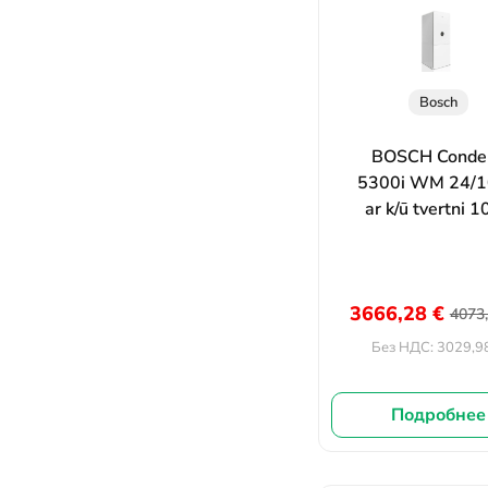
Bosch
BOSCH Conde
5300i WM 24/
ar k/ū tvertni 
3666,28
€
4073
3029,9
Без НДС:
Подробнее