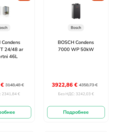
osch
Bosch
 Condens
BOSCH Condens
T 24/48 ar
7000 WP 50kW
ertni 46L
3
€
3922,86
€
3148,48
€
4358,73
€
2341,84
€
3242,03
€
:
Без НДС:
робнее
Подробнее