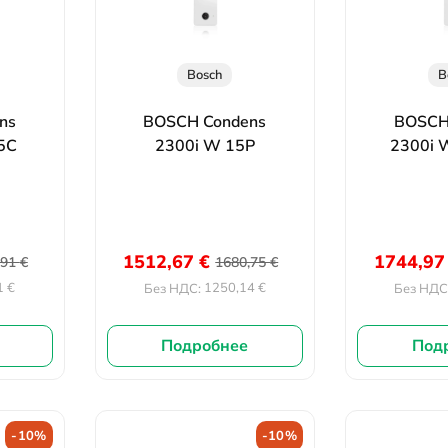
Bosch
B
ns
BOSCH Condens
BOSCH
5C
2300i W 15P
2300i 
1512,67
€
1744,9
,91
€
1680,75
€
1
€
1250,14
€
Без НДС:
Без НДС
Подробнее
Под
-10%
-10%