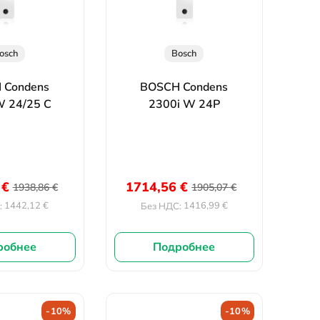
osch
Bosch
 Condens
BOSCH Condens
W 24/25 C
2300i W 24P
7
€
1714,56
€
1938,86
€
1905,07
€
1442,12
€
1416,99
€
:
Без НДС:
робнее
Подробнее
-10%
-10%