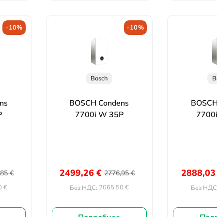
-10%
-10%
Bosch
B
ns
BOSCH Condens
BOSCH
P
7700i W 35P
7700
2499,26
€
2888,0
,85
€
2776,95
€
0
€
2065,50
€
Без НДС:
Без НДС