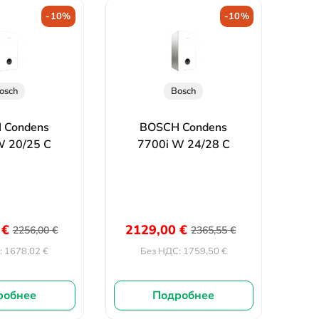
-10%
-10%
osch
Bosch
 Condens
BOSCH Condens
W 20/25 C
7700i W 24/28 C
0
€
2129,00
€
2256,00
€
2365,55
€
1678,02
€
1759,50
€
:
Без НДС:
робнее
Подробнее