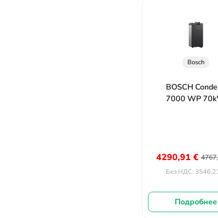
Bosch
BOSCH Conde
7000 WP 70
4290,91
€
4767
3546,2
Без НДС:
Подробнее