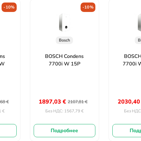
-10%
-10%
Bosch
B
ns
BOSCH Condens
BOSCH
kW
7700i W 15P
7700i 
1897,03
€
2030,4
,68
€
2107,81
€
1
€
1567,79
€
Без НДС:
Без НДС
Подробнее
Под