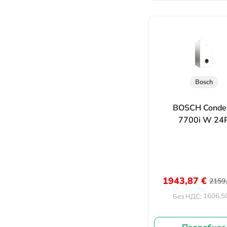
Bosch
BOSCH Conde
7700i W 24
1943,87
€
2159
1606,5
Без НДС: