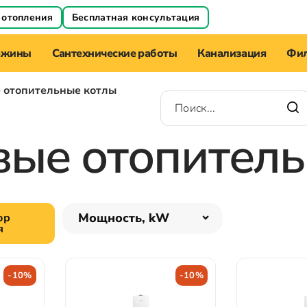
 отопления
Бесплатная консультация
ажины
Сантехнические работы
Канализация
Фил
е отопительные котлы
вые отопител
Мощность, kW
ор
я
-10%
-10%