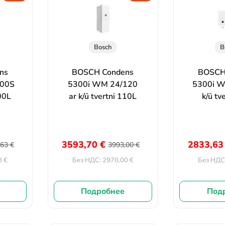
Bosch
B
ns
BOSCH Condens
BOSCH
100S
5300i WM 24/120
5300i W
100L
ar k/ū tvertni 110L
k/ū tv
3593,70
€
2833,6
,63
€
3993,00
€
8
€
2970,00
€
Без НДС:
Без НДС
Подробнее
Под