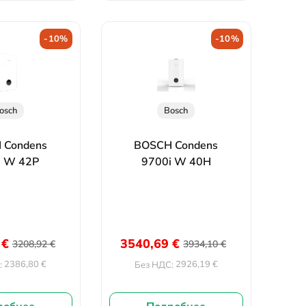
-10%
-10%
osch
Bosch
 Condens
BOSCH Condens
i W 42P
9700i W 40H
3
€
3540,69
€
3208,92
€
3934,10
€
2386,80
€
2926,19
€
:
Без НДС: