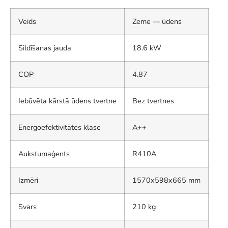
Veids
Zeme — ūdens
Sildīšanas jauda
18.6 kW
COP
4.87
Iebūvēta kārstā ūdens tvertne
Bez tvertnes
Energoefektivitātes klase
A++
Aukstumaģents
R410A
Izmēri
1570x598x665 mm
Svars
210 kg