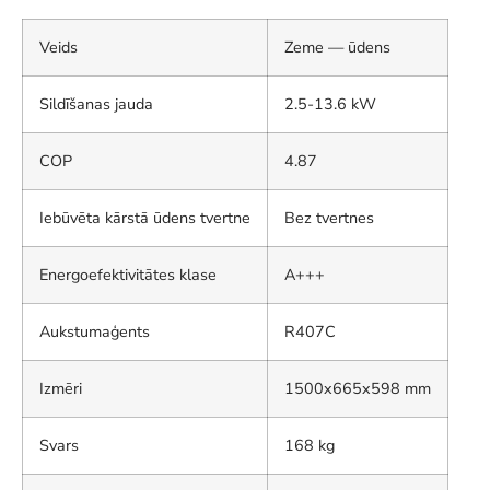
Veids
Zeme — ūdens
Sildīšanas jauda
2.5-13.6 kW
COP
4.87
Iebūvēta kārstā ūdens tvertne
Bez tvertnes
Energoefektivitātes klase
A+++
Aukstumaģents
R407C
Izmēri
1500x665x598 mm
Svars
168 kg