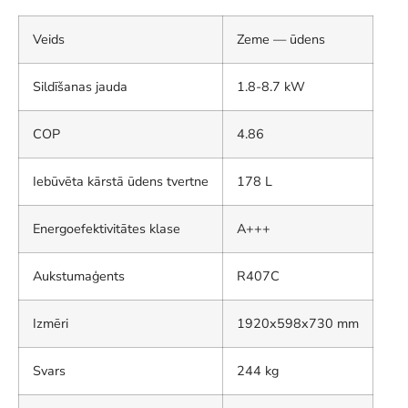
Veids
Zeme — ūdens
Sildīšanas jauda
1.8-8.7 kW
COP
4.86
Iebūvēta kārstā ūdens tvertne
178 L
Energoefektivitātes klase
A+++
Aukstumaģents
R407C
Izmēri
1920x598x730 mm
Svars
244 kg