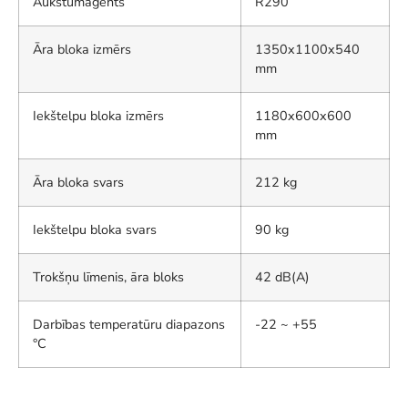
Aukstumaģents
R290
Āra bloka izmērs
1350x1100x540
mm
Iekštelpu bloka izmērs
1180x600x600
mm
Āra bloka svars
212 kg
Iekštelpu bloka svars
90 kg
Trokšņu līmenis, āra bloks
42 dB(A)
Darbības temperatūru diapazons
-22 ~ +55
°C