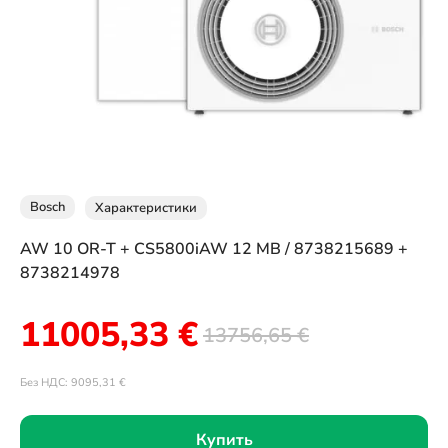
Bosch
Характеристики
AW 10 OR-T + CS5800iAW 12 MB / 8738215689 +
8738214978
11005,33
€
13756,65
€
Без НДС:
9095,31
€
Купить