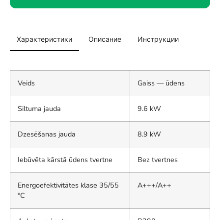
Характеристики
Описание
Инструкции
Veids
Gaiss — ūdens
Siltuma jauda
9.6 kW
Dzesēšanas jauda
8.9 kW
Iebūvēta kārstā ūdens tvertne
Bez tvertnes
Energoefektivitātes klase 35/55
A+++/A++
°C