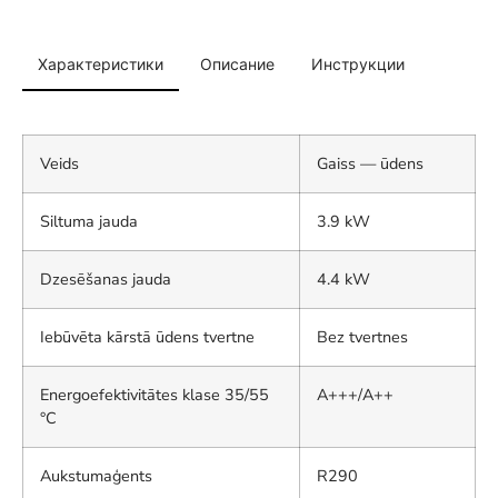
Характеристики
Описание
Инструкции
Veids
Gaiss — ūdens
Siltuma jauda
3.9 kW
Dzesēšanas jauda
4.4 kW
Iebūvēta kārstā ūdens tvertne
Bez tvertnes
Energoefektivitātes klase 35/55
A+++/A++
°C
Aukstumaģents
R290