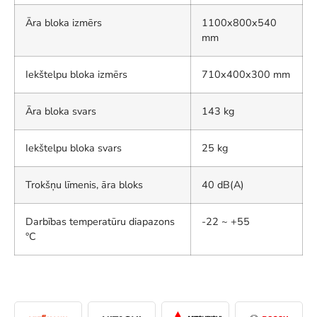
Āra bloka izmērs
1100x800x540
mm
Iekštelpu bloka izmērs
710x400x300 mm
Āra bloka svars
143 kg
Iekštelpu bloka svars
25 kg
Trokšņu līmenis, āra bloks
40 dB(A)
Darbības temperatūru diapazons
-22 ~ +55
°C