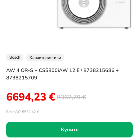
Bosch
Характеристики
AW 4 OR-S + CS5800iAW 12 E / 8738215686 +
8738215709
6694,23
€
8367,79
€
Без НДС:
5532,42
€
Купить