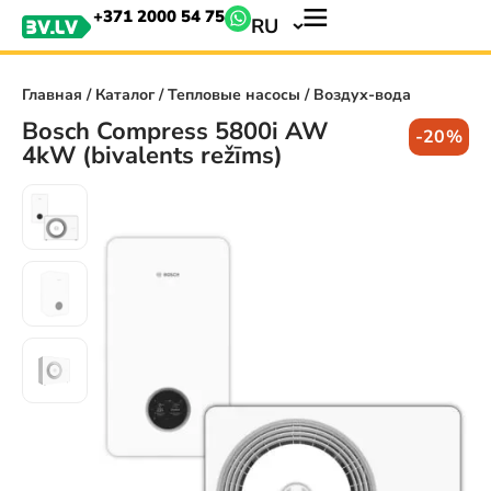
+371 2000 54 75
RU
Главная
/
Каталог
/
Тепловые насосы
/ Воздух-вода
Bosch Compress 5800i AW
-20%
4kW (bivalents režīms)