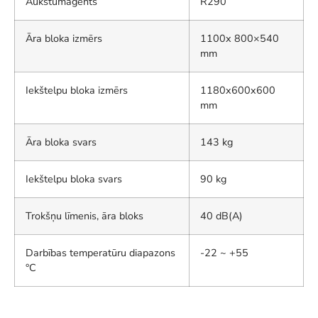
Aukstumaģents
R290
Āra bloka izmērs
1100x 800×540
mm
Iekštelpu bloka izmērs
1180x600x600
mm
Āra bloka svars
143 kg
Iekštelpu bloka svars
90 kg
Trokšņu līmenis, āra bloks
40 dB(A)
Darbības temperatūru diapazons
-22 ~ +55
°C