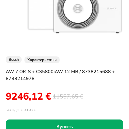
Bosch
Характеристики
AW 7 OR-S + CS5800iAW 12 MB / 8738215688 +
8738214978
9246,12
€
11557,65
€
Без НДС:
7641,42
€
Купить