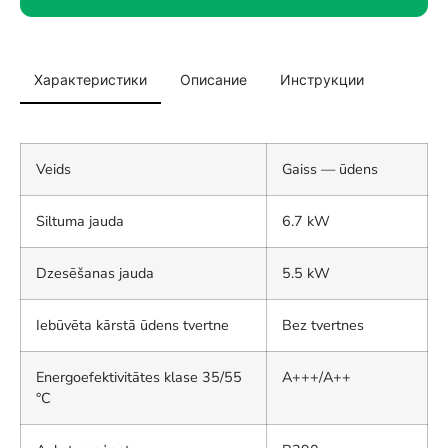
Характеристики
Описание
Инструкции
Veids
Gaiss — ūdens
Siltuma jauda
6.7 kW
Dzesēšanas jauda
5.5 kW
Iebūvēta kārstā ūdens tvertne
Bez tvertnes
Energoefektivitātes klase 35/55
A+++/A++
°C