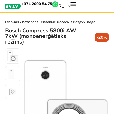
+371 2000 54 75
RU
Главная
/
Каталог
/
Тепловые насосы
/ Воздух-вода
Bosch Compress 5800i AW
7kW (monoenerģētisks
-20%
režīms)