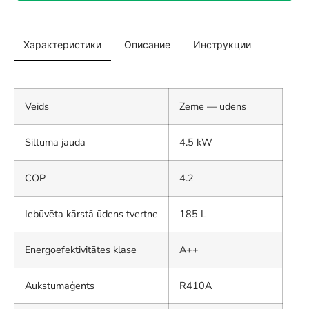
Характеристики
Описание
Инструкции
Veids
Zeme — ūdens
Siltuma jauda
4.5 kW
COP
4.2
Iebūvēta kārstā ūdens tvertne
185 L
Energoefektivitātes klase
A++
Aukstumaģents
R410A