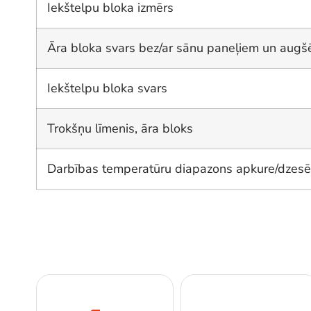
Iekštelpu bloka izmērs
Āra bloka svars bez/ar sānu paneļiem un augš
Iekštelpu bloka svars
Trokšņu līmenis, āra bloks
Darbības temperatūru diapazons apkure/dzes