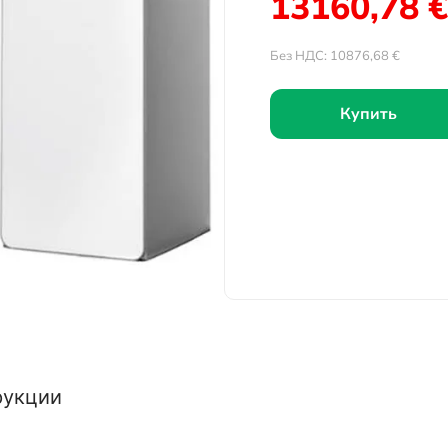
13160,78
€
Без НДС:
10876,68
€
Купить
рукции