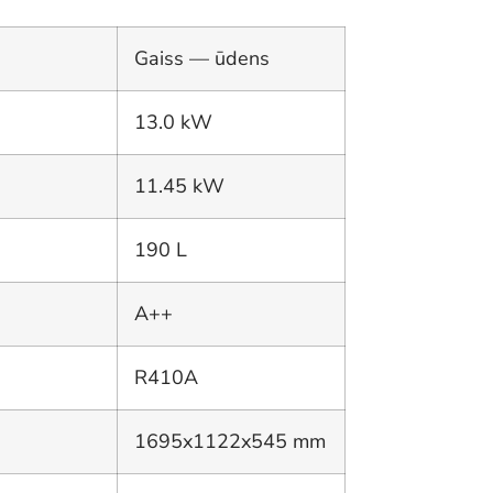
Gaiss — ūdens
13.0 kW
11.45 kW
190 L
A++
R410A
1695x1122x545 mm