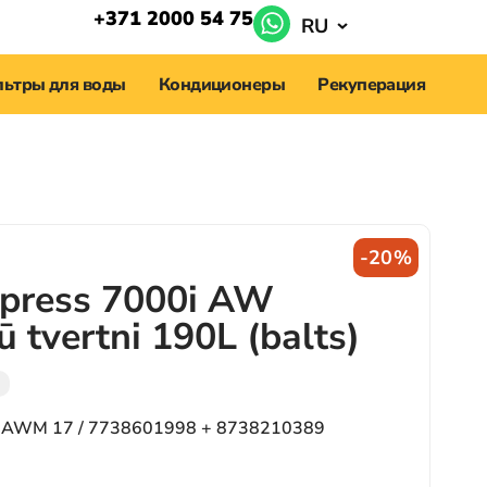
+371 2000 54 75
RU
ьтры для воды
Кондиционеры
Рекуперация
-20%
press 7000i AW
 tvertni 190L (balts)
 AWM 17 / 7738601998 + 8738210389