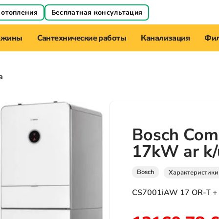
 отопления
Бесплатная консультация
ажины
Сантехнические работы
Канализация
Фил
а
Bosch Com
17kW ar k/ū
Bosch
Характеристики
CS7001iAW 17 OR-T +