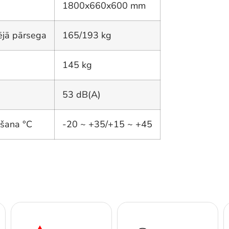
1800x660x600 mm
ējā pārsega
165/193 kg
145 kg
53 dB(A)
ēšana °C
-20 ~ +35/+15 ~ +45