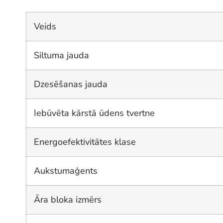
Veids
Siltuma jauda
Dzesēšanas jauda
Iebūvēta kārstā ūdens tvertne
Energoefektivitātes klase
Aukstumaģents
Āra bloka izmērs