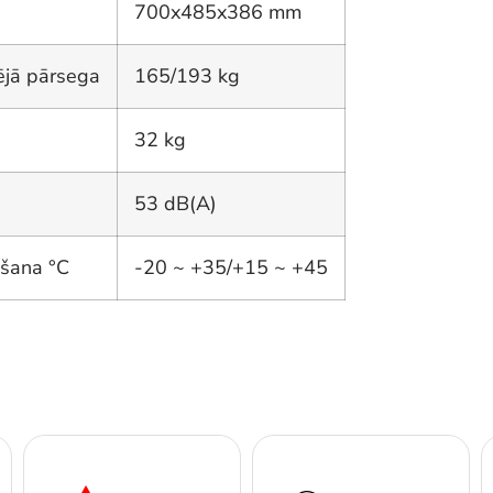
700x485x386 mm
ējā pārsega
165/193 kg
32 kg
53 dB(A)
ēšana °C
-20 ~ +35/+15 ~ +45