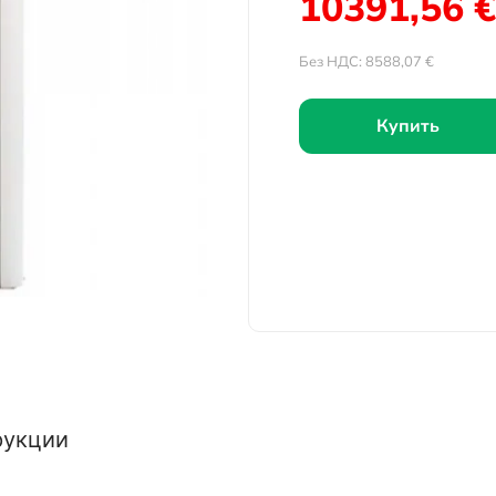
10391,56
€
Без НДС:
8588,07
€
Купить
рукции