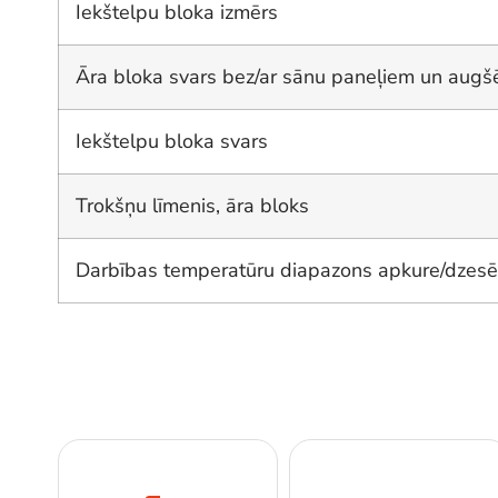
Iekštelpu bloka izmērs
Āra bloka svars bez/ar sānu paneļiem un augš
Iekštelpu bloka svars
Trokšņu līmenis, āra bloks
Darbības temperatūru diapazons apkure/dzes