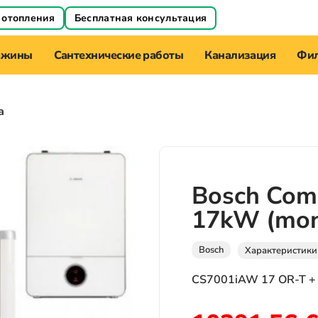
 отопления
Бесплатная консультация
ажины
Сантехнические работы
Канализация
Фил
а
Bosch Com
17kW (mono
Bosch
Характеристики
CS7001iAW 17 OR-T +