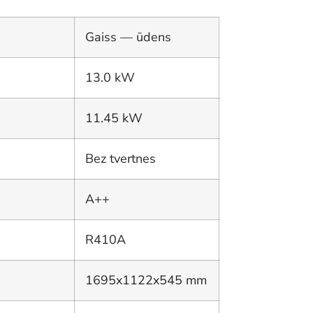
Gaiss — ūdens
13.0 kW
11.45 kW
Bez tvertnes
A++
R410A
1695x1122x545 mm