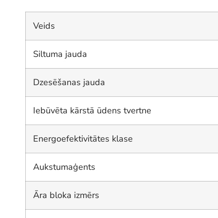
Veids
Siltuma jauda
Dzesēšanas jauda
Iebūvēta kārstā ūdens tvertne
Energoefektivitātes klase
Aukstumaģents
Āra bloka izmērs