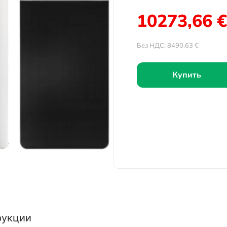
10273,66
€
Без НДС:
8490,63
€
Купить
рукции