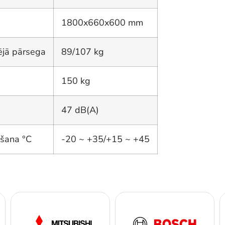
1800x660x600 mm
ējā pārsega
89/107 kg
150 kg
47 dB(A)
ēšana °C
-20 ~ +35/+15 ~ +45