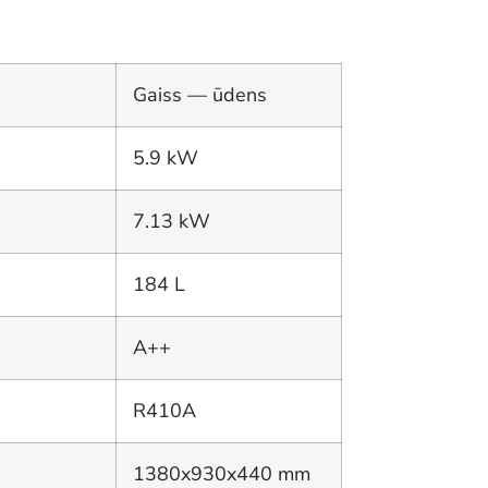
Gaiss — ūdens
5.9 kW
7.13 kW
184 L
A++
R410A
1380x930x440 mm