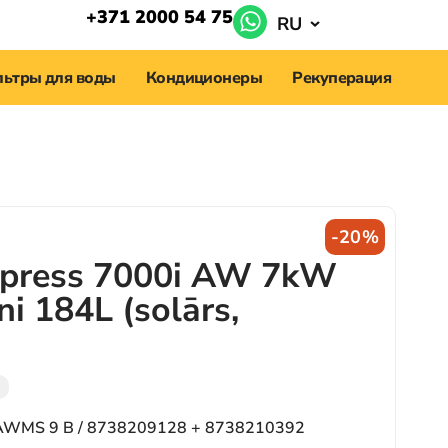
+371 2000 54 75
RU
ьтры для воды
Кондиционеры
Рекуперация
-20%
press 7000i AW 7kW
tni 184L (solārs,
AWMS 9 B / 8738209128 + 8738210392