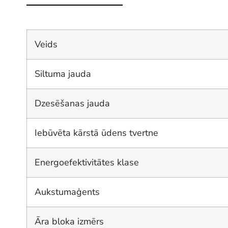
Veids
Siltuma jauda
Dzesēšanas jauda
Iebūvēta kārstā ūdens tvertne
Energoefektivitātes klase
Aukstumaģents
Āra bloka izmērs