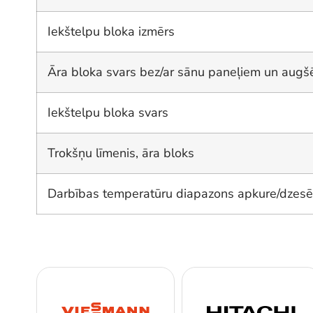
Iekštelpu bloka izmērs
Āra bloka svars bez/ar sānu paneļiem un augš
Iekštelpu bloka svars
Trokšņu līmenis, āra bloks
Darbības temperatūru diapazons apkure/dzes