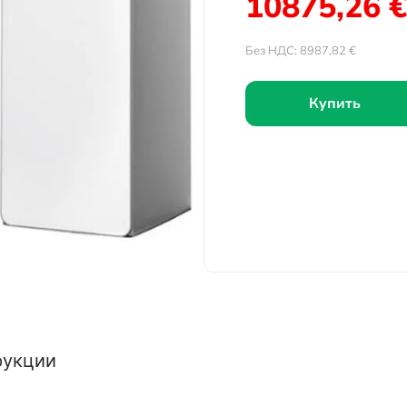
10875,26
€
Без НДС:
8987,82
€
Купить
рукции