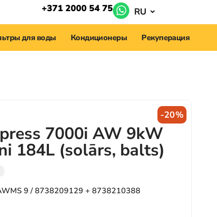
+371 2000 54 75
RU
ьтры для воды
Кондиционеры
Рекуперация
-20%
press 7000i AW 9kW
ni 184L (solārs, balts)
AWMS 9 / 8738209129 + 8738210388