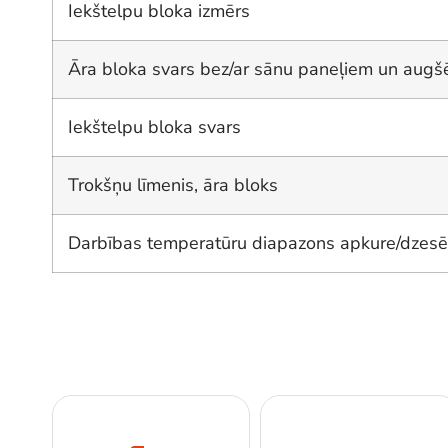
Iekštelpu bloka izmērs
Āra bloka svars bez/ar sānu paneļiem un augš
Iekštelpu bloka svars
Trokšņu līmenis, āra bloks
Darbības temperatūru diapazons apkure/dzes