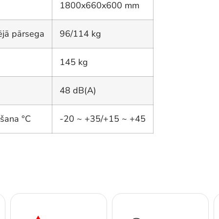
1800x660x600 mm
ējā pārsega
96/114 kg
145 kg
48 dB(A)
ēšana °C
-20 ~ +35/+15 ~ +45