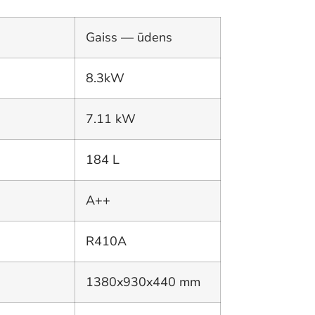
Gaiss — ūdens
8.3kW
7.11 kW
184 L
A++
R410A
1380x930x440 mm