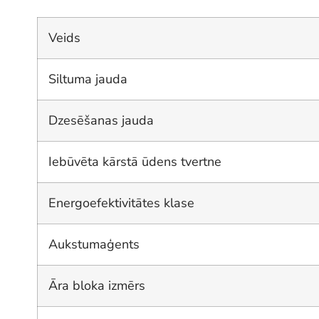
Veids
Siltuma jauda
Dzesēšanas jauda
Iebūvēta kārstā ūdens tvertne
Energoefektivitātes klase
Aukstumaģents
Āra bloka izmērs