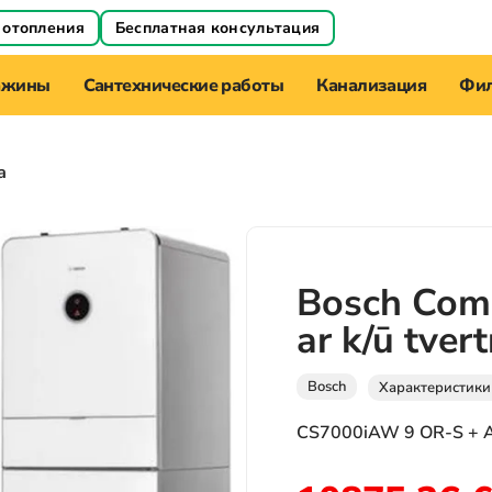
 отопления
Бесплатная консультация
ажины
Сантехнические работы
Канализация
Фил
а
Bosch Com
ar k/ū tvert
Bosch
Характеристики
CS7000iAW 9 OR-S + 