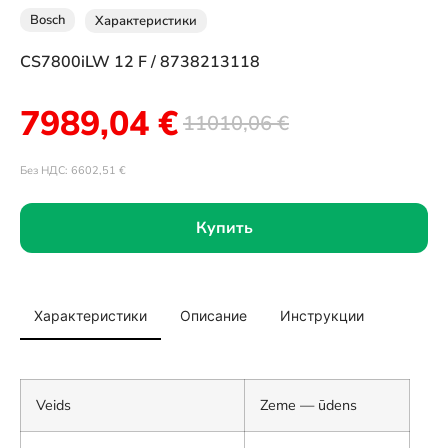
Bosch
Характеристики
CS7800iLW 12 F / 8738213118
7989,04
€
11010,06
€
Без НДС:
6602,51
€
Купить
Характеристики
Описание
Инструкции
Veids
Zeme — ūdens