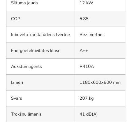
Siltuma jauda
12 kW
COP
5.85
Iebūvēta kārstā ūdens tvertne
Bez tvertnes
Energoefektivitātes klase
A++
Aukstumaģents
R410A
Izmēri
1180x600x600 mm
Svars
207 kg
Trokšņu līmenis
41 dB(A)