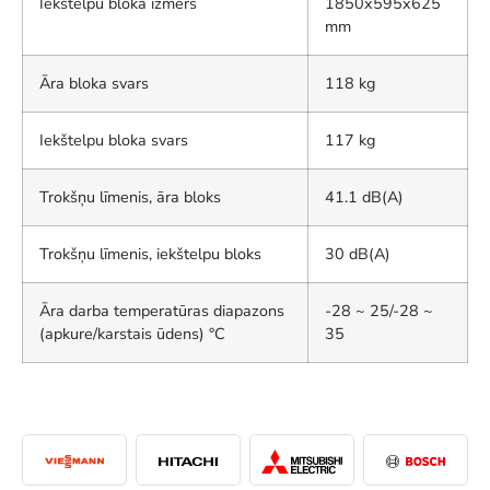
Iekštelpu bloka izmērs
1850x595x625
mm
Āra bloka svars
118 kg
Iekštelpu bloka svars
117 kg
Trokšņu līmenis, āra bloks
41.1 dB(A)
Trokšņu līmenis, iekštelpu bloks
30 dB(A)
Āra darba temperatūras diapazons
-28 ~ 25/-28 ~
(apkure/karstais ūdens) °C
35