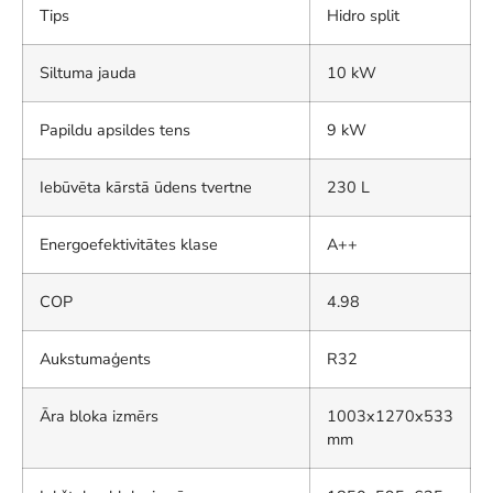
Tips
Hidro split
Siltuma jauda
10 kW
Papildu apsildes tens
9 kW
Iebūvēta kārstā ūdens tvertne
230 L
Energoefektivitātes klase
A++
COP
4.98
Aukstumaģents
R32
Āra bloka izmērs
1003x1270x533
mm