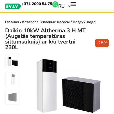
+371 2000 54 75
RU
Главная
/
Каталог
/
Тепловые насосы
/ Воздух-вода
Daikin 10kW Altherma 3 H MT
(Augstās temperatūras
siltumsūknis) ar k/ū tvertni
-28%
230L