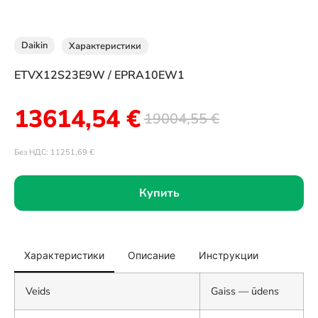
Daikin
Характеристики
ETVX12S23E9W / EPRA10EW1
13614,54
€
19004,55
€
Без НДС:
11251,69
€
Купить
Характеристики
Описание
Инструкции
Veids
Gaiss — ūdens