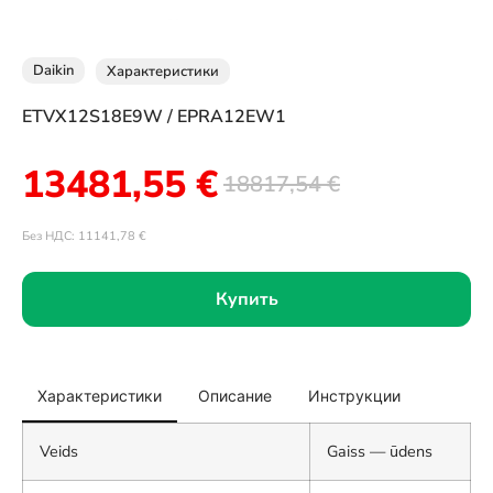
Daikin
Характеристики
ETVX12S18E9W / EPRA12EW1
13481,55
€
18817,54
€
Без НДС:
11141,78
€
Купить
Характеристики
Описание
Инструкции
Veids
Gaiss — ūdens