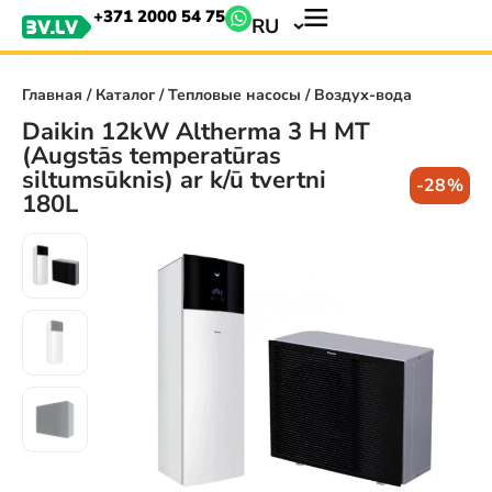
+371 2000 54 75
RU
Главная
/
Каталог
/
Тепловые насосы
/ Воздух-вода
Daikin 12kW Altherma 3 H MT
(Augstās temperatūras
siltumsūknis) ar k/ū tvertni
-28%
180L