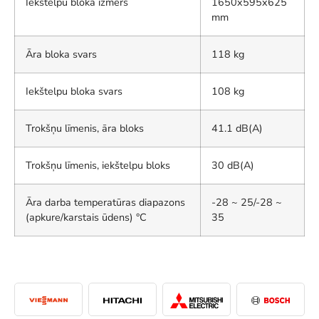
Iekštelpu bloka izmērs
1650x595x625
mm
Āra bloka svars
118 kg
Iekštelpu bloka svars
108 kg
Trokšņu līmenis, āra bloks
41.1 dB(A)
Trokšņu līmenis, iekštelpu bloks
30 dB(A)
Āra darba temperatūras diapazons
-28 ~ 25/-28 ~
(apkure/karstais ūdens) °C
35