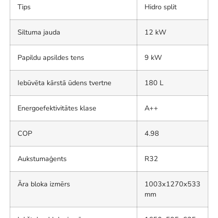
Tips
Hidro split
Siltuma jauda
12 kW
Papildu apsildes tens
9 kW
Iebūvēta kārstā ūdens tvertne
180 L
Energoefektivitātes klase
A++
COP
4.98
Aukstumaģents
R32
Āra bloka izmērs
1003x1270x533
mm