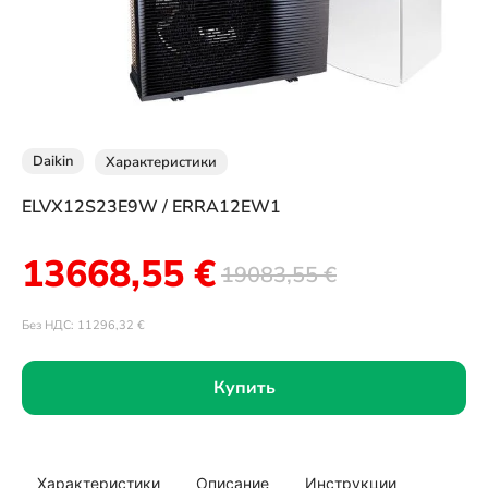
Daikin
Характеристики
ELVX12S23E9W / ERRA12EW1
13668,55
€
19083,55
€
Без НДС:
11296,32
€
Купить
Характеристики
Описание
Инструкции