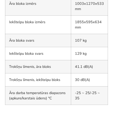
Āra bloka izmērs
1003x1270x533
mm
Iekštelpu bloka izmērs
1855x595x634
mm
Āra bloka svars
107 kg
Iekštelpu bloka svars
129 kg
Trokšņu līmenis, āra bloks
41.1 dB(A)
Trokšņu līmenis, iekštelpu bloks
30 dB(A)
Āra darba temperatūras diapazons
-25 ~ 25/-25 ~
(apkure/karstais ūdens) °C
35