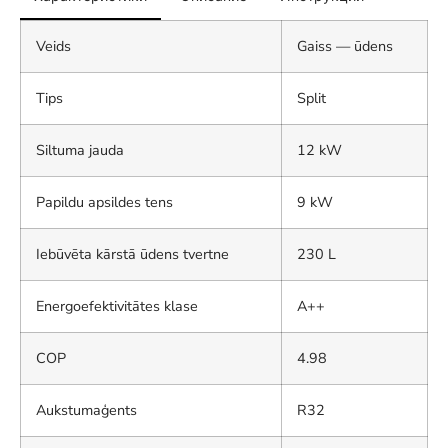
Veids
Gaiss — ūdens
Tips
Split
Siltuma jauda
12 kW
Papildu apsildes tens
9 kW
Iebūvēta kārstā ūdens tvertne
230 L
Energoefektivitātes klase
A++
COP
4.98
Aukstumaģents
R32