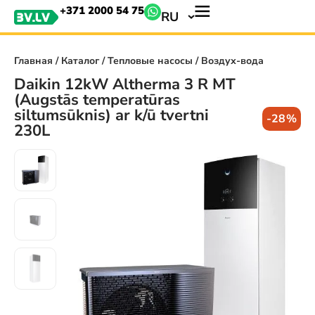
+371 2000 54 75
RU
Главная
/
Каталог
/
Тепловые насосы
/ Воздух-вода
Daikin 12kW Altherma 3 R MT
(Augstās temperatūras
siltumsūknis) ar k/ū tvertni
-28%
230L