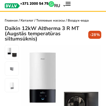
+371 2000 54 75
RU
Главная
/
Каталог
/
Тепловые насосы
/ Воздух-вода
Daikin 12kW Altherma 3 R MT
(Augstās temperatūras
-28%
siltumsūknis)