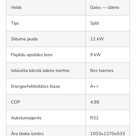
Veids
Gaiss — ūdens
Tips
Split
Siltuma jauda
12 kW
Papildu apsildes tens
9 kW
Iebūvēta kārstā ūdens tvertne
Bez tvernes
Energoefektivitātes klase
A++
COP
4.98
Aukstumaģents
R32
Āra bloka izmērs
1003x1270x533