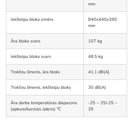
mm
Iekštelpu bloka izmērs
840x440x390
mm
Āra bloka svars
107 kg
Iekštelpu bloka svars
48.5 kg
Trokšņu līmenis, āra bloks
41.1 dB(A)
Trokšņu līmenis, iekštelpu bloks
30 dB(A)
Āra darba temperatūras diapazons
-25 ~ 25/-25 ~
(apkure/karstais ūdens) °C
35