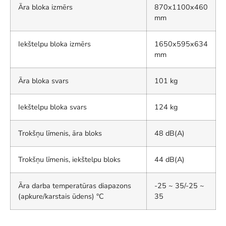
Āra bloka izmērs
870x1100x460
mm
Iekštelpu bloka izmērs
1650x595x634
mm
Āra bloka svars
101 kg
Iekštelpu bloka svars
124 kg
Trokšņu līmenis, āra bloks
48 dB(A)
Trokšņu līmenis, iekštelpu bloks
44 dB(A)
Āra darba temperatūras diapazons
-25 ~ 35/-25 ~
(apkure/karstais ūdens) °C
35