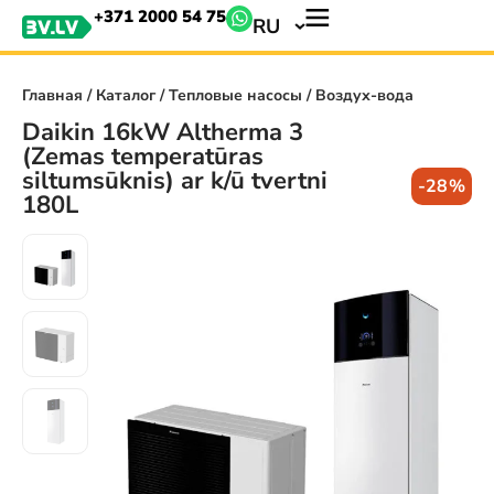
+371 2000 54 75
RU
Главная
/
Каталог
/
Тепловые насосы
/ Воздух-вода
Daikin 16kW Altherma 3
(Zemas temperatūras
siltumsūknis) ar k/ū tvertni
-28%
180L