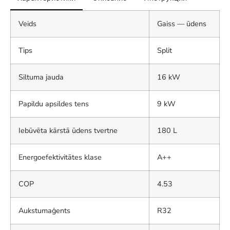
Veids
Gaiss — ūdens
Tips
Split
Siltuma jauda
16 kW
Papildu apsildes tens
9 kW
Iebūvēta kārstā ūdens tvertne
180 L
Energoefektivitātes klase
A++
COP
4.53
Aukstumaģents
R32