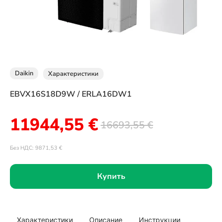
Daikin
Характеристики
EBVX16S18D9W / ERLA16DW1
11944,55
€
16693,55
€
Без НДС:
9871,53
€
Купить
Характеристики
Описание
Инструкции