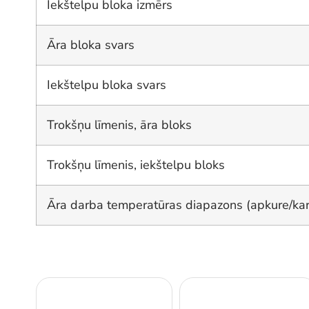
Iekštelpu bloka izmērs
Āra bloka svars
Iekštelpu bloka svars
Trokšņu līmenis, āra bloks
Trokšņu līmenis, iekštelpu bloks
Āra darba temperatūras diapazons (apkure/kar