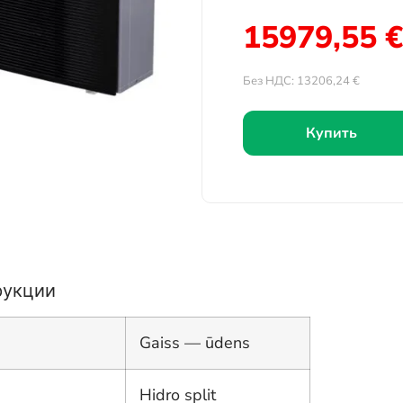
15979,55
€
Без НДС:
13206,24
€
Купить
рукции
Gaiss — ūdens
Hidro split