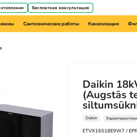
 отопления
Бесплатная консультация
ажины
Сантехнические работы
Канализация
Фил
а
Daikin 18
(Augstās t
siltumsūkni
Daikin
Характеристик
ETVX16S18E9W7 / E