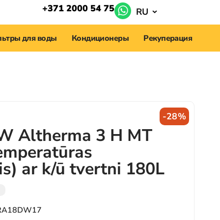
+371 2000 54 75
RU
ьтры для воды
Кондиционеры
Рекуперация
-28%
kW Altherma 3 H MT
emperatūras
s) ar k/ū tvertni 180L
и
PRA18DW17