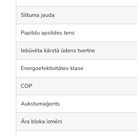
Siltuma jauda
Papildu apsildes tens
Iebūvēta kārstā ūdens tvertne
Energoefektivitātes klase
COP
Aukstumaģents
Āra bloka izmērs