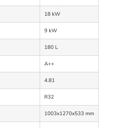
18 kW
9 kW
180 L
A++
4.81
R32
1003x1270x533 mm