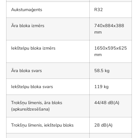
Aukstumaģents
R32
Āra bloka izmērs
740x884x388
mm
Iekštelpu bloka izmērs
1650x595x625
mm
Āra bloka svars
58.5 kg
Iekštelpu bloka svars
119 kg
Trokšņu līmenis, āra bloks
44/48 dB(A)
(apkure/dzesēšana)
Trokšņu līmenis, iekštelpu bloks
28 dB(A)