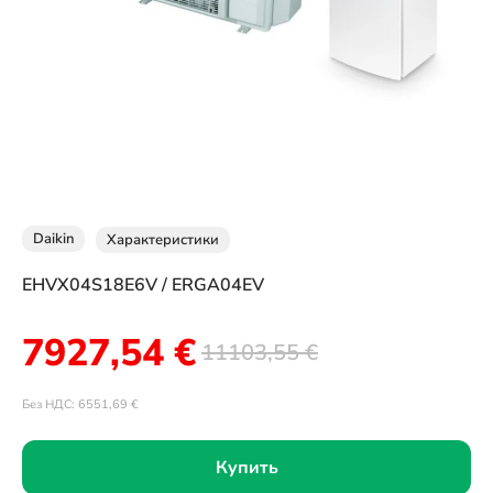
Daikin
Характеристики
EHVX04S18E6V / ERGA04EV
7927,54
€
11103,55
€
Без НДС:
6551,69
€
Купить