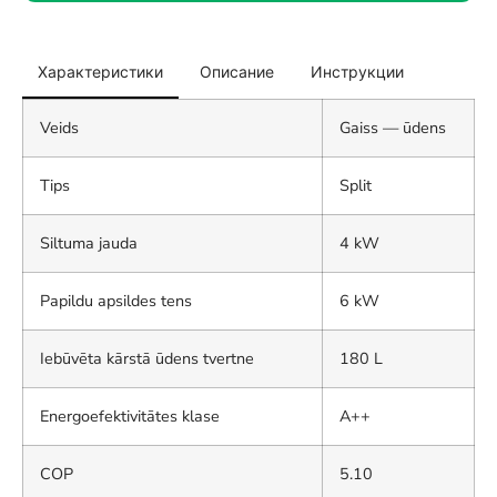
Характеристики
Описание
Инструкции
Veids
Gaiss — ūdens
Tips
Split
Siltuma jauda
4 kW
Papildu apsildes tens
6 kW
Iebūvēta kārstā ūdens tvertne
180 L
Energoefektivitātes klase
A++
COP
5.10