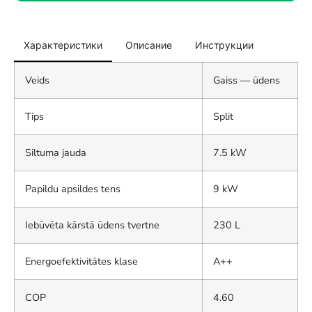
Характеристики
Описание
Инструкции
Veids
Gaiss — ūdens
Tips
Split
Siltuma jauda
7.5 kW
Papildu apsildes tens
9 kW
Iebūvēta kārstā ūdens tvertne
230 L
Energoefektivitātes klase
A++
COP
4.60