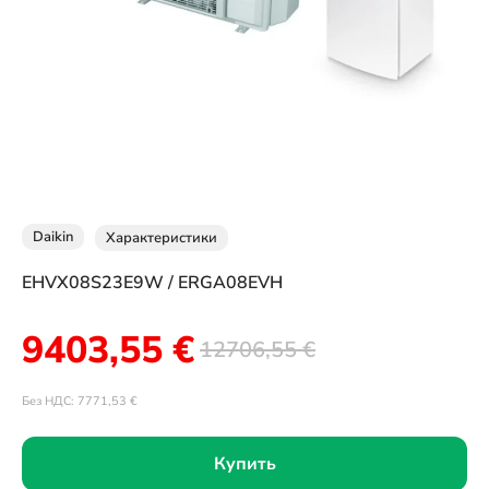
Daikin
Характеристики
EHVX08S23E9W / ERGA08EVH
9403,55
€
12706,55
€
Без НДС:
7771,53
€
Купить