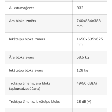
Aukstumaģents
R32
Āra bloka izmērs
740x884x388
mm
Iekštelpu bloka izmērs
1650x595x625
mm
Āra bloka svars
58.5 kg
Iekštelpu bloka svars
128 kg
Trokšņu līmenis, āra bloks
49/50 dB(A)
(apkure/dzesēšana)
Trokšņu līmenis, iekštelpu bloks
28 dB(A)