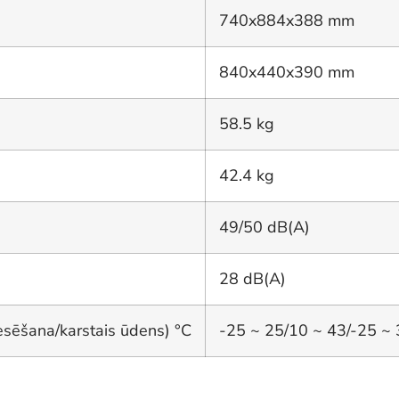
740x884x388 mm
840x440x390 mm
58.5 kg
42.4 kg
49/50 dB(A)
28 dB(A)
sēšana/karstais ūdens) °C
-25 ~ 25/10 ~ 43/-25 ~