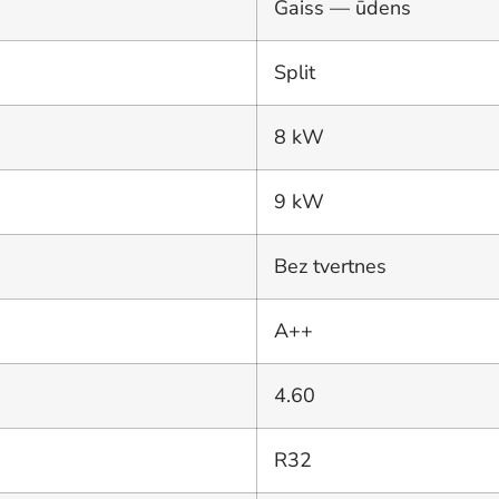
Gaiss — ūdens
Split
8 kW
9 kW
Bez tvertnes
A++
4.60
R32