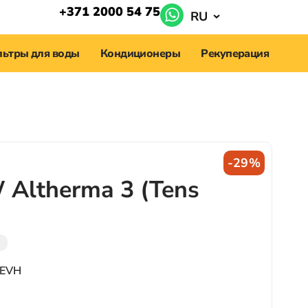
+371 2000 54 75
RU
ьтры для воды
Кондиционеры
Рекуперация
-29%
 Altherma 3 (Tens
и
8EVH