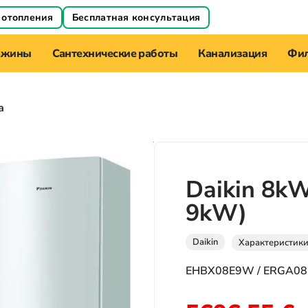
 отопления
Бесплатная консультация
ажины
Сантехнические работы
Канализация
Фил
а
Daikin 8kW
9kW)
Daikin
Характеристик
EHBX08E9W / ERGA0