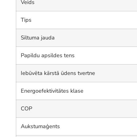
Veids
Tips
Siltuma jauda
Papildu apsildes tens
Iebūvēta kārstā ūdens tvertne
Energoefektivitātes klase
COP
Aukstumaģents