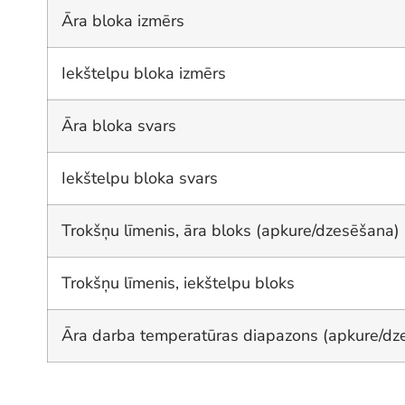
Āra bloka izmērs
Iekštelpu bloka izmērs
Āra bloka svars
Iekštelpu bloka svars
Trokšņu līmenis, āra bloks (apkure/dzesēšana)
Trokšņu līmenis, iekštelpu bloks
Āra darba temperatūras diapazons (apkure/dze