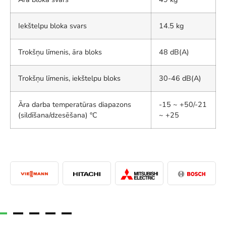
Iekštelpu bloka svars
14.5 kg
Trokšņu līmenis, āra bloks
48 dB(A)
Trokšņu līmenis, iekštelpu bloks
30-46 dB(A)
Āra darba temperatūras diapazons
-15 ~ +50/-21
(sildīšana/dzesēšana) °C
~ +25