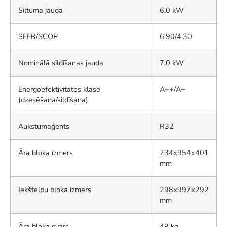
Siltuma jauda
6.0 kW
SEER/SCOP
6.90/4.30
Nominālā sildīšanas jauda
7.0 kW
Energoefektivitātes klase
A++/A+
(dzesēšana/sildīšana)
Aukstumaģents
R32
Āra bloka izmērs
734x954x401
mm
Iekštelpu bloka izmērs
298x997x292
mm
Āra bloka svars
49 kg