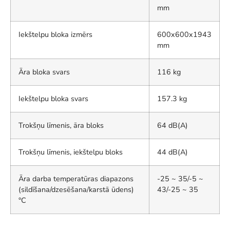
mm
Iekštelpu bloka izmērs
600x600x1943
mm
Āra bloka svars
116 kg
Iekštelpu bloka svars
157.3 kg
Trokšņu līmenis, āra bloks
64 dB(A)
Trokšņu līmenis, iekštelpu bloks
44 dB(A)
Āra darba temperatūras diapazons
-25 ~ 35/-5 ~
(sildīšana/dzesēšana/karstā ūdens)
43/-25 ~ 35
°C