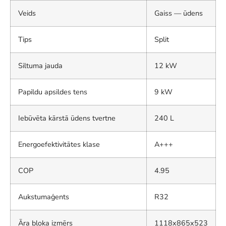
Veids
Gaiss — ūdens
Tips
Split
Siltuma jauda
12 kW
Papildu apsildes tens
9 kW
Iebūvēta kārstā ūdens tvertne
240 L
Energoefektivitātes klase
A+++
COP
4.95
Aukstumaģents
R32
Āra bloka izmērs
1118x865x523