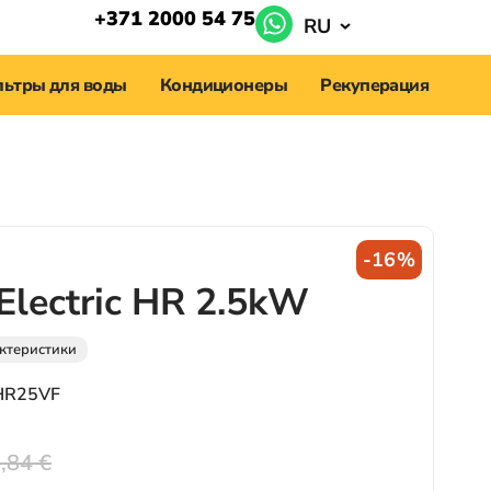
+371 2000 54 75
RU
ьтры для воды
Кондиционеры
Рекуперация
-16%
 Electric HR 2.5kW
ктеристики
HR25VF
,84
€