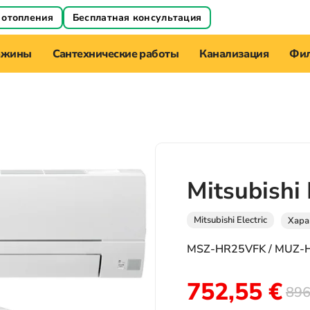
 отопления
Бесплатная консультация
ажины
Сантехнические работы
Канализация
Фил
Mitsubishi
Mitsubishi Electric
Хара
MSZ-HR25VFK / MUZ-
752,55
€
896