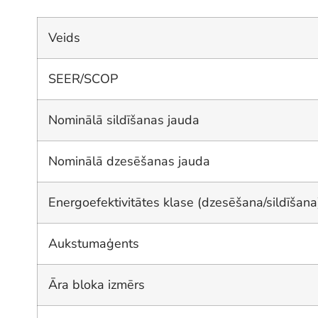
Veids
SEER/SCOP
Nominālā sildīšanas jauda
Nominālā dzesēšanas jauda
Energoefektivitātes klase (dzesēšana/sildīšana
Aukstumaģents
Āra bloka izmērs