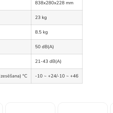
838x280x228 mm
23 kg
8.5 kg
50 dB(A)
21-43 dB(A)
dzesēšana) °C
-10 ~ +24/-10 ~ +46