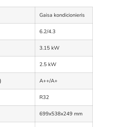
Gaisa kondicionieris
6.2/4.3
3.15 kW
2.5 kW
)
A++/A+
R32
699x538x249 mm