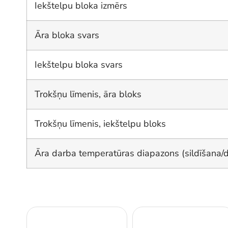
Iekštelpu bloka izmērs
Āra bloka svars
Iekštelpu bloka svars
Trokšņu līmenis, āra bloks
Trokšņu līmenis, iekštelpu bloks
Āra darba temperatūras diapazons (sildīšana/