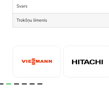
Svars
Trokšņu līmenis