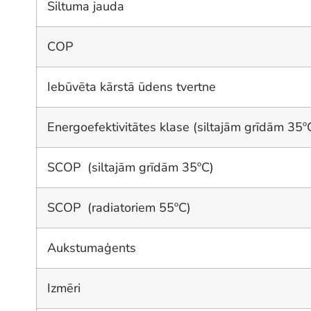
Siltuma jauda
COP
Iebūvēta kārstā ūdens tvertne
Energoefektivitātes klase (siltajām grīdām 35º
SCOP (siltajām grīdām 35ºC)
SCOP (radiatoriem 55ºC)
Aukstumaģents
Izmēri