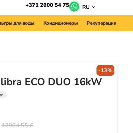
+371 2000 54 75
RU
ьтры для воды
Кондиционеры
Рекуперация
-13%
alibra ECO DUO 16kW
ки
12964,55
€