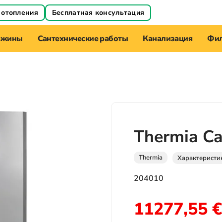
 отопления
Бесплатная консультация
ажины
Сантехнические работы
Канализация
Фил
Thermia C
Thermia
Характеристи
204010
11277,55
€