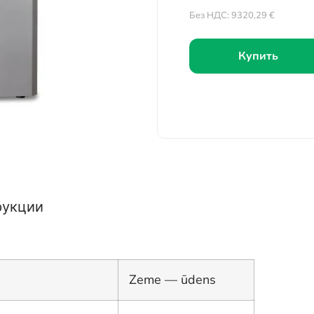
Без НДС:
9320,29
€
Купить
рукции
Zeme — ūdens