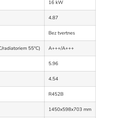
16 kW
4.87
Bez tvertnes
C/radiatoriem 55ºC)
A+++/A+++
5.96
4.54
R452B
1450x598x703 mm