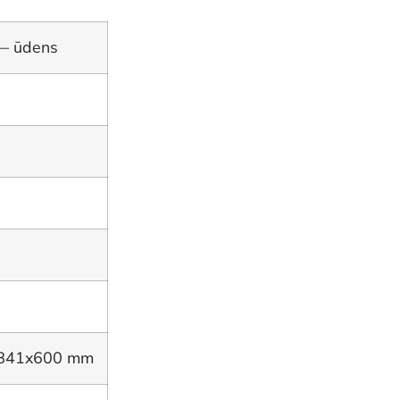
— ūdens
841x600 mm