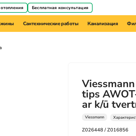
 отопления
Бесплатная консультация
ажины
Сантехнические работы
Канализация
Фил
а
Viessmann
tips AWOT
ar k/ū tver
Viessmann
Характерис
Z026448 / Z016856