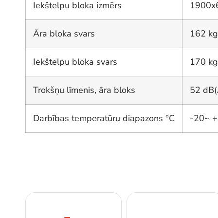
Iekštelpu bloka izmērs
1900x
Āra bloka svars
162 kg
Iekštelpu bloka svars
170 kg
Trokšņu līmenis, āra bloks
52 dB(
Darbības temperatūru diapazons °C
-20~ 