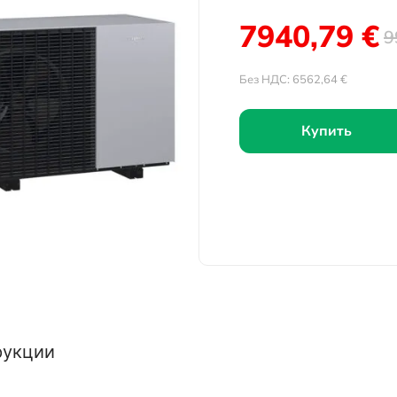
7940,79
€
9
Без НДС:
6562,64
€
Купить
рукции