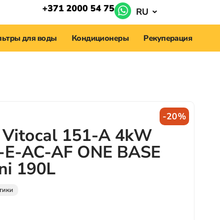
+371 2000 54 75
RU
ьтры для воды
Кондиционеры
Рекуперация
-20%
 Vitocal 151-A 4kW
-E-AC-AF ONE BASE
tni 190L
тики