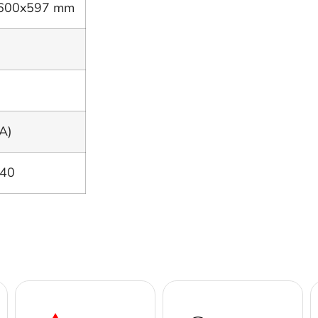
600x597 mm
A)
+40