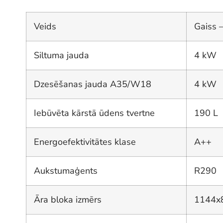
Veids
Gaiss 
Siltuma jauda
4 kW
Dzesēšanas jauda A35/W18
4 kW
Iebūvēta kārstā ūdens tvertne
190 L
Energoefektivitātes klase
A++
Aukstumaģents
R290
Āra bloka izmērs
1144x