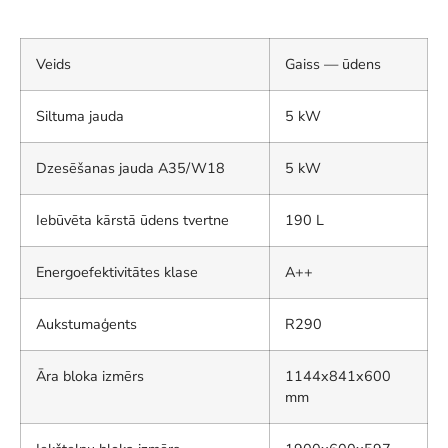
Veids
Gaiss — ūdens
Siltuma jauda
5 kW
Dzesēšanas jauda A35/W18
5 kW
Iebūvēta kārstā ūdens tvertne
190 L
Energoefektivitātes klase
A++
Aukstumaģents
R290
Āra bloka izmērs
1144x841x600
mm