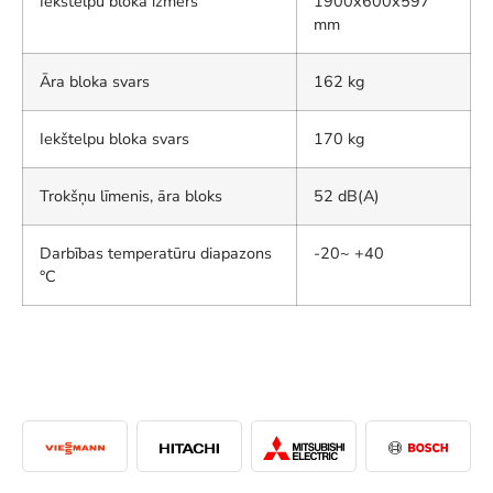
Iekštelpu bloka izmērs
1900x600x597
mm
Āra bloka svars
162 kg
Iekštelpu bloka svars
170 kg
Trokšņu līmenis, āra bloks
52 dB(A)
Darbības temperatūru diapazons
-20~ +40
°C