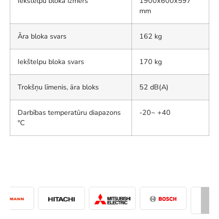
Iekštelpu bloka izmērs
1900x600x597
mm
Āra bloka svars
162 kg
Iekštelpu bloka svars
170 kg
Trokšņu līmenis, āra bloks
52 dB(A)
Darbības temperatūru diapazons
-20~ +40
°C