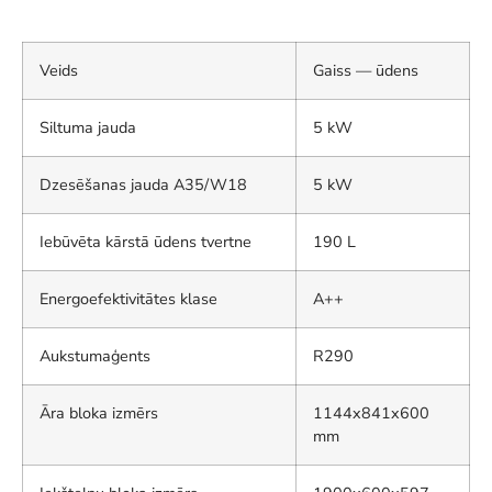
Veids
Gaiss — ūdens
Siltuma jauda
5 kW
Dzesēšanas jauda A35/W18
5 kW
Iebūvēta kārstā ūdens tvertne
190 L
Energoefektivitātes klase
A++
Aukstumaģents
R290
Āra bloka izmērs
1144x841x600
mm