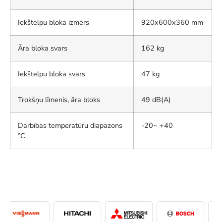
Iekštelpu bloka izmērs
920x600x360 mm
Āra bloka svars
162 kg
Iekštelpu bloka svars
47 kg
Trokšņu līmenis, āra bloks
49 dB(A)
Darbības temperatūru diapazons
-20~ +40
°C