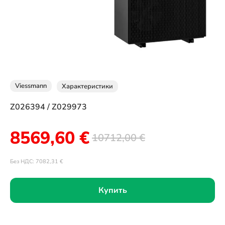
Viessmann
Характеристики
Z026394 / Z029973
8569,60
€
10712,00
€
Без НДС:
7082,31
€
Купить