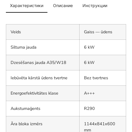
Характеристики
Описание
Инструкции
Veids
Gaiss — ūdens
Siltuma jauda
6 kW
Dzesēšanas jauda A35/W18
6 kW
Iebūvēta kārstā ūdens tvertne
Bez tvertnes
Energoefektivitātes klase
A+++
Aukstumaģents
R290
Āra bloka izmērs
1144x841x600
mm