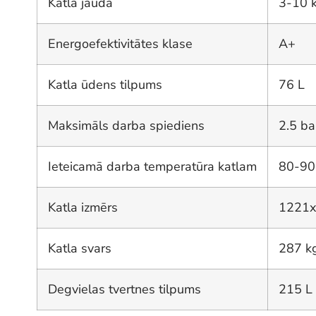
Katla jauda
3-10
Energoefektivitātes klase
A+
Katla ūdens tilpums
76 L
Maksimāls darba spiediens
2.5 ba
Ieteicamā darba temperatūra katlam
80-90
Katla izmērs
1221
Katla svars
287 k
Degvielas tvertnes tilpums
215 L