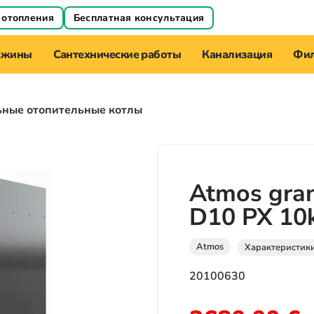
 отопления
Бесплатная консультация
ажины
Сантехнические работы
Канализация
Фил
ьные отопительные котлы
Atmos gran
D10 PX 1
Atmos
Характеристик
20100630