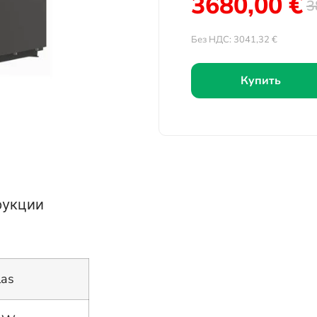
3680,00
€
3
Без НДС:
3041,32
€
Купить
рукции
las