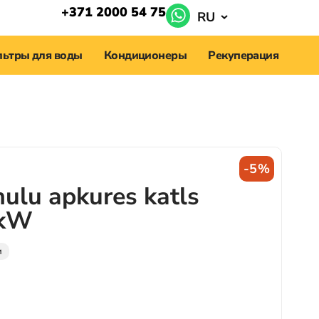
+371 2000 54 75
RU
ьтры для воды
Кондиционеры
Рекуперация
-5%
ulu apkures katls
0kW
и