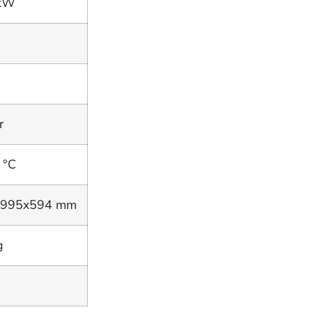
 kW
r
 °C
x995x594 mm
g