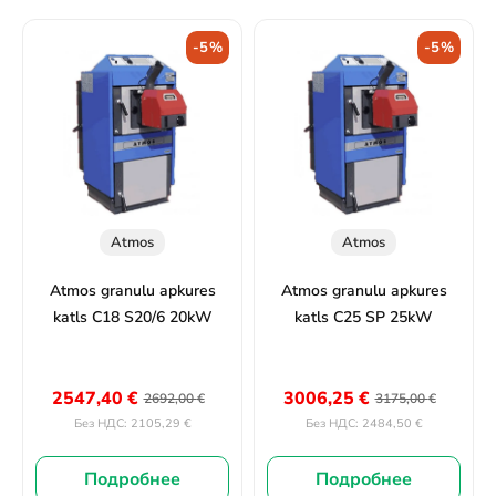
-5%
-5%
Atmos
Atmos
Atmos granulu apkures
Atmos granulu apkures
katls C18 S20/6 20kW
katls C25 SP 25kW
2547,40
€
3006,25
€
2692,00
€
3175,00
€
2105,29
€
2484,50
€
Без НДС:
Без НДС:
Подробнее
Подробнее