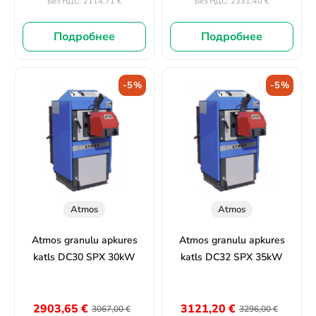
2114,71
€
2331,40
€
Без НДС:
Без НДС:
Подробнее
Подробнее
-5%
-5%
Atmos
Atmos
Atmos granulu apkures
Atmos granulu apkures
katls DC30 SPX 30kW
katls DC32 SPX 35kW
2903,65
€
3121,20
€
3067,00
€
3296,00
€