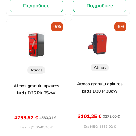
Подробнее
Подробнее
-5%
-5%
Atmos
Atmos
Atmos granulu apkures
Atmos granulu apkures
katls D30 P 30kW
katls D25 PX 25kW
3101,25
€
3275,00
€
4293,52
€
4530,01
€
2563,02
€
Без НДС:
3548,36
€
Без НДС: