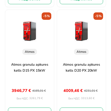
-5%
-5%
Atmos
Atmos
Atmos granulu apkures
Atmos granulu apkures
katls D15 PX 15kW
katls D20 PX 20kW
3946,77
€
4009,46
€
4165,01
€
4231,01
€
3261,79
€
3313,60
€
Без НДС:
Без НДС: