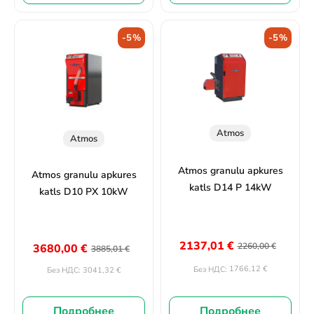
-5%
-5%
Atmos
Atmos
Atmos granulu apkures
Atmos granulu apkures
katls D14 P 14kW
katls D10 PX 10kW
2137,01
€
2260,00
€
3680,00
€
3885,01
€
1766,12
€
Без НДС:
3041,32
€
Без НДС:
Подробнее
Подробнее