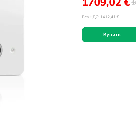
1709,02
€
1
Без НДС:
1412,41
€
Купить