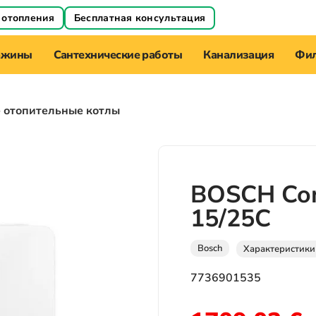
 отопления
Бесплатная консультация
ажины
Сантехнические работы
Канализация
Фил
е отопительные котлы
BOSCH Con
15/25C
Bosch
Характеристики
7736901535