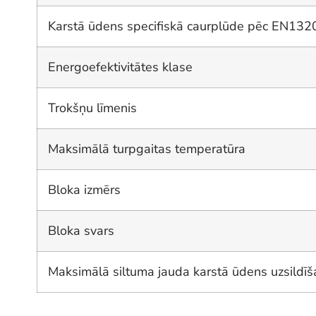
Karstā ūdens specifiskā caurplūde pēc EN132
Energoefektivitātes klase
Trokšņu līmenis
Maksimālā turpgaitas temperatūra
Bloka izmērs
Bloka svars
Maksimālā siltuma jauda karstā ūdens uzsildīš