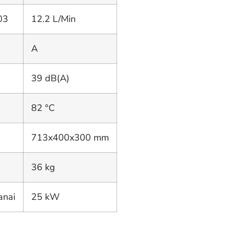
03
12.2 L/Min
A
39 dB(A)
82 °C
713x400x300 mm
36 kg
anai
25 kW