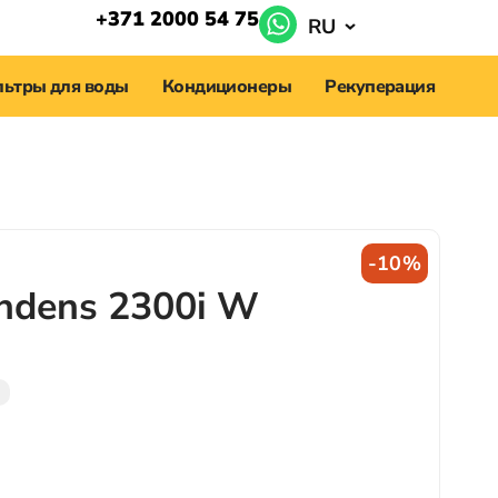
+371 2000 54 75
RU
ьтры для воды
Кондиционеры
Рекуперация
-10%
dens 2300i W