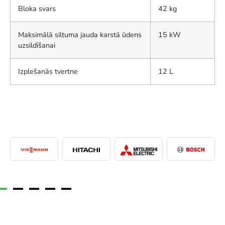
Bloka svars
42 kg
Maksimālā siltuma jauda karstā ūdens
15 kW
uzsildīšanai
Izplešanās tvertne
12 L