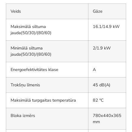
Veids
Gāze
Maksimālā siltuma
16.1/14.9 kW
jauda(50/30)/(80/60)
Minimālā siltuma
2/1.9 kW
jauda(50/30)/(80/60)
Energoefektivitātes klase
A
Trokšņu līmenis
45 dB(A)
Maksimālā turpgaitas temperatūra
82 °C
Bloka izmērs
780x440x365
mm