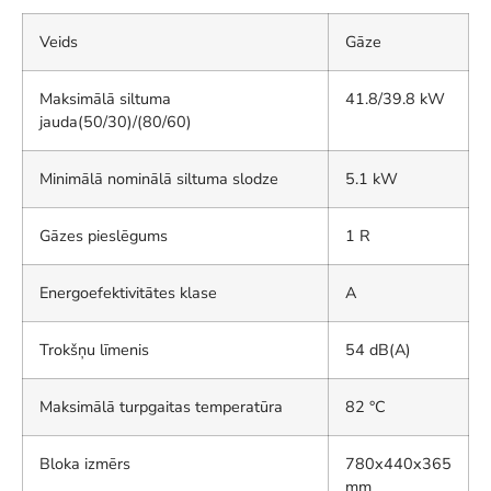
Veids
Gāze
Maksimālā siltuma
41.8/39.8 kW
jauda(50/30)/(80/60)
Minimālā nominālā siltuma slodze
5.1 kW
Gāzes pieslēgums
1 R
Energoefektivitātes klase
A
Trokšņu līmenis
54 dB(A)
Maksimālā turpgaitas temperatūra
82 °C
Bloka izmērs
780x440x365
mm