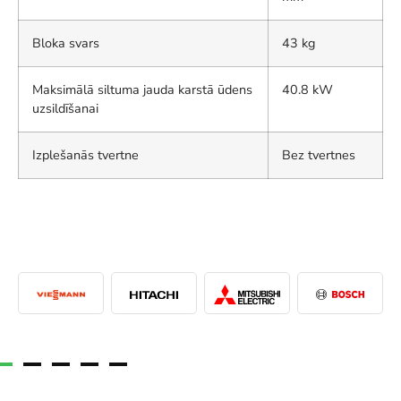
Bloka svars
43 kg
Maksimālā siltuma jauda karstā ūdens
40.8 kW
uzsildīšanai
Izplešanās tvertne
Bez tvertnes