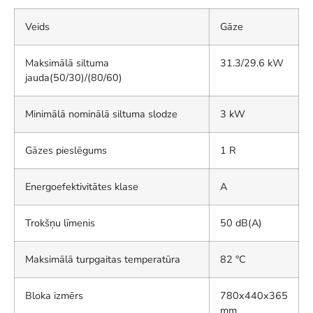
Veids
Gāze
Maksimālā siltuma
31.3/29.6 kW
jauda(50/30)/(80/60)
Minimālā nominālā siltuma slodze
3 kW
Gāzes pieslēgums
1 R
Energoefektivitātes klase
A
Trokšņu līmenis
50 dB(A)
Maksimālā turpgaitas temperatūra
82 °C
Bloka izmērs
780x440x365
mm