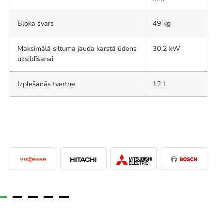
Bloka svars
49 kg
Maksimālā siltuma jauda karstā ūdens
30.2 kW
uzsildīšanai
Izplešanās tvertne
12 L